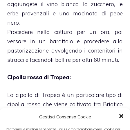
aggiungete il vino bianco, lo zucchero, le
erbe provenzali e una macinata di pepe
nero.
Procedere nella cottura per un ora, poi
versare in un barattolo e procedere alla
pastorizzazione avvolgendo i contenitori in
stracci e facendoli bollire per altri 60 minuti.
Cipolla rossa di Tropea:
La cipolla di Tropea è un particolare tipo di
cipolla rossa che viene coltivata tra Briatico
e Capo Vaticano nel comune di Ricadi e si
Gestisci Consenso Cookie
distingue dalla altre tipologie per il suo
Per fornire le migliori esperienze, utilizziamo tecnologie come i cookie per