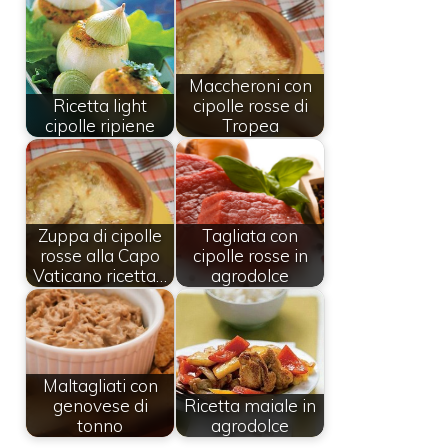
Maccheroni con
Ricetta light
cipolle rosse di
cipolle ripiene
Tropea
Zuppa di cipolle
Tagliata con
rosse alla Capo
cipolle rosse in
Vaticano ricetta…
agrodolce
Maltagliati con
genovese di
Ricetta maiale in
tonno
agrodolce