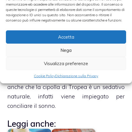
gusto agrodolce. La dolcezza è causata
memorizzare e/o accedere alle informazioni del dispositivo. Il consenso a
queste tecnologie ci permetterà di elaborare dati come il comportamento di
dalla presenza di glucosio, fruttosio,
navigazione o ID unici su questo sito. Non acconsentire o ritirare il
saccarosio, ma rimane comunque un valido
consenso può influire negativamente su alcune caratteristiche e funzioni.
alleato in tavola perché ha circa 20 calorie
Accetta
per 100 grammi di prodotto fresco.
Questo ortaggio ontiene vitamina C,
Nega
vitamina E, ferro, selenio, iodio, zinco e
Visualizza preferenze
magnesio che aiutano a proteggere cuore e
Cookie Policy
Dichiarazione sulla Privacy
arterie. Tra le sue proprietà ricordiamo
anche che la cipolla di Tropea è un sedativo
naturale, infatti viene impiegato per
conciliare il sonno.
Leggi anche: