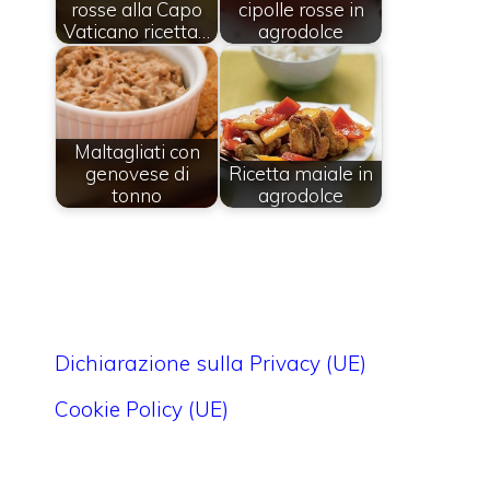
rosse alla Capo
cipolle rosse in
Vaticano ricetta…
agrodolce
Maltagliati con
genovese di
Ricetta maiale in
tonno
agrodolce
Dichiarazione sulla Privacy (UE)
Cookie Policy (UE)