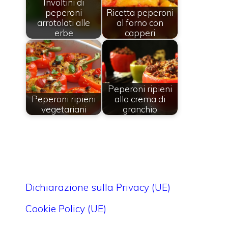
Involtini di
peperoni
Ricetta peperoni
arrotolati alle
al forno con
erbe
capperi
Peperoni ripieni
Peperoni ripieni
alla crema di
vegetariani
granchio
Dichiarazione sulla Privacy (UE)
Cookie Policy (UE)