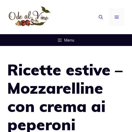
Vai
al
MENU
contenuto
Menu
Ricette estive –
Mozzarelline
con crema ai
peperoni