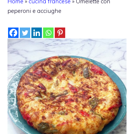
Home
»
cucina francese
»
Omelette con
peperoni e acciughe