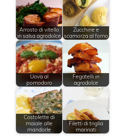
Arrosto di vitello
Zucchine e
in salsa agrodolce
scamorza al forno
Uova al
Fegatelli in
pomodoro
agrodolce
Costolette di
maiale alle
Filetti di triglia
mandorle
marinati