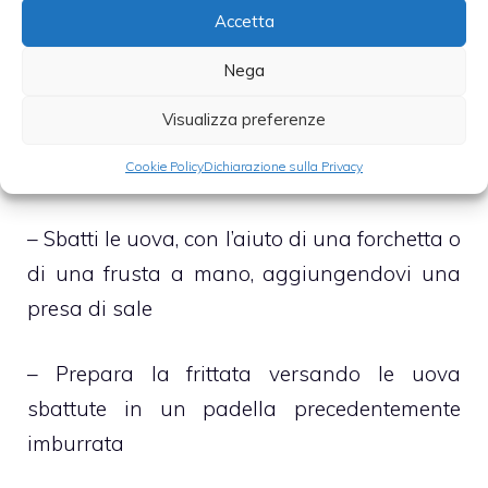
oliva ed i filetti di acciuga, lasciali rosolare, a
Accetta
fiamma vivace, per diversi minuti
Nega
– Unisci dunque le olive snocciolate e, dopo
Visualizza preferenze
aver regolato di sale e pepe, abbassa il
Cookie Policy
Dichiarazione sulla Privacy
fuoco e prosegui la cottura per circa 6 minuti
– Sbatti le uova, con l’aiuto di una forchetta o
di una frusta a mano, aggiungendovi una
presa di sale
– Prepara la frittata versando le uova
sbattute in un padella precedentemente
imburrata