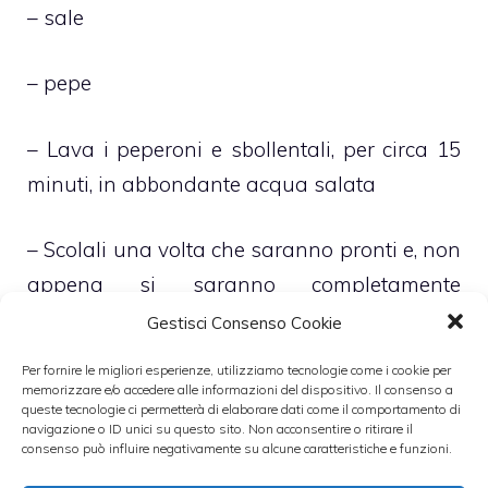
– sale
– pepe
– Lava i peperoni e sbollentali, per circa 15
minuti, in abbondante acqua salata
– Scolali una volta che saranno pronti e, non
appena si saranno completamente
raffreddati, spellali e privali dei semi e dei
Gestisci Consenso Cookie
bianchi filamenti interni
Per fornire le migliori esperienze, utilizziamo tecnologie come i cookie per
memorizzare e/o accedere alle informazioni del dispositivo. Il consenso a
queste tecnologie ci permetterà di elaborare dati come il comportamento di
– Versali dunque in padella e, dopo aver
navigazione o ID unici su questo sito. Non acconsentire o ritirare il
consenso può influire negativamente su alcune caratteristiche e funzioni.
aggiunto 2 cucchiai di olio extravergine di