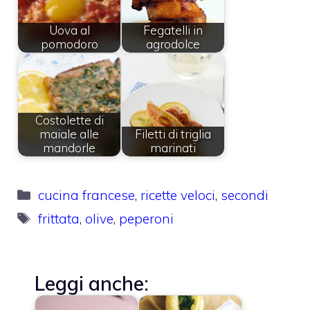
Uova al
Fegatelli in
pomodoro
agrodolce
Costolette di
maiale alle
Filetti di triglia
mandorle
marinati
Categorie
cucina francese
,
ricette veloci
,
secondi
Tag
frittata
,
olive
,
peperoni
Leggi anche: