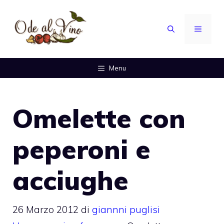
Vai
al
MENU
contenuto
Menu
Omelette con
peperoni e
acciughe
26 Marzo 2012
di
giannni puglisi