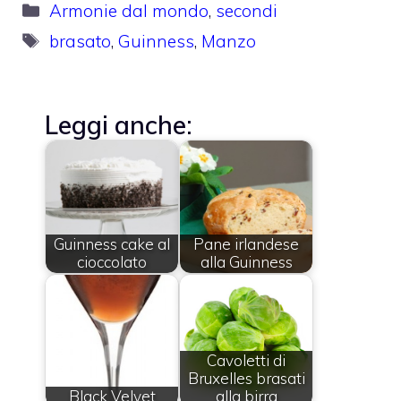
Categorie
Armonie dal mondo
,
secondi
Tag
brasato
,
Guinness
,
Manzo
Leggi anche:
Guinness cake al
Pane irlandese
cioccolato
alla Guinness
Cavoletti di
Bruxelles brasati
Black Velvet
alla birra