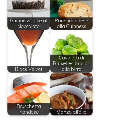
Guinness cake al
Pane irlandese
cioccolato
alla Guinness
Cavoletti di
Bruxelles brasati
Black Velvet
alla birra
Bruschetta
irlandese
Manzo all’olio