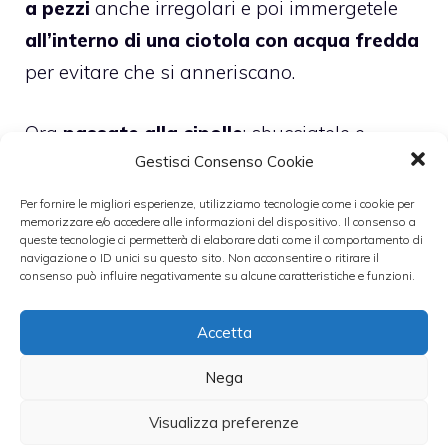
a pezzi
anche irregolari e poi immergetele
all’interno di una ciotola con acqua fredda
per evitare che si anneriscano.
Ora
passate alla cipolle
: sbucciatele e
Gestisci Consenso Cookie
tagliatele ad anelli. Prendete una
casseruola in terracotta e mettere le
Per fornire le migliori esperienze, utilizziamo tecnologie come i cookie per
memorizzare e/o accedere alle informazioni del dispositivo. Il consenso a
cipolle all’interno lasciandole rosolare con
queste tecnologie ci permetterà di elaborare dati come il comportamento di
il burro e il lardo.
navigazione o ID unici su questo sito. Non acconsentire o ritirare il
consenso può influire negativamente su alcune caratteristiche e funzioni.
Quando le cipolle saranno
insaporite
Accetta
aggiungete
anche la carne di manzo
Nega
lasciandola rosolare
per qualche minuto su
ciascun lato.
Visualizza preferenze