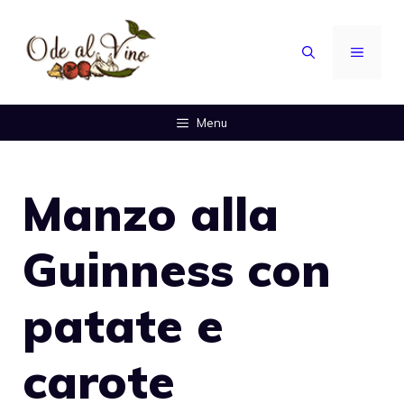
Vai
al
MENU
contenuto
Menu
Manzo alla
Guinness con
patate e
carote