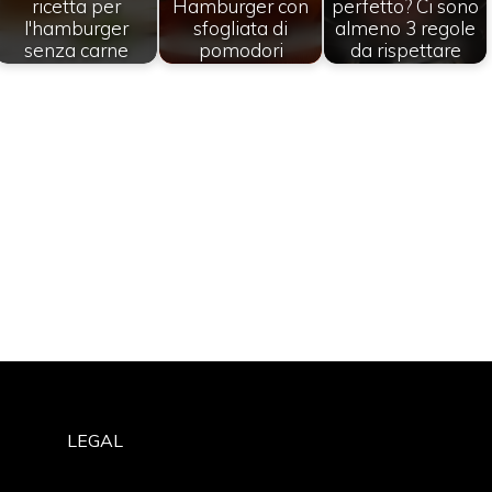
ricetta per
Hamburger con
perfetto? Ci sono
l'hamburger
sfogliata di
almeno 3 regole
senza carne
pomodori
da rispettare
LEGAL