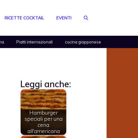
RICETTE COCKTAIL
EVENTI
na
Piatti internazionali
cucina giapponese
Leggi anche:
Hamburger
speciali per una
cena
all'americana