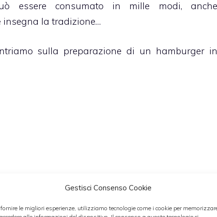
uò essere consumato in mille modi, anch
 insegna la tradizione…
centriamo sulla preparazione di un hamburger i
Gestisci Consenso Cookie
seguendo la nostra ricetta classica, andiamo a
 fornire le migliori esperienze, utilizziamo tecnologie come i cookie per memorizzar
 accedere alle informazioni del dispositivo. Il consenso a queste tecnologie ci