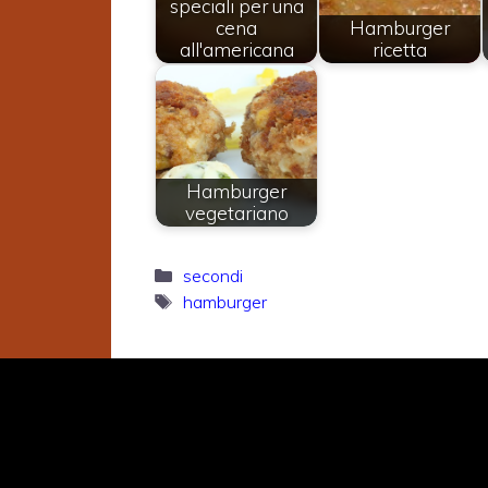
speciali per una
cena
Hamburger
all'americana
ricetta
Hamburger
vegetariano
Categorie
secondi
Tag
hamburger