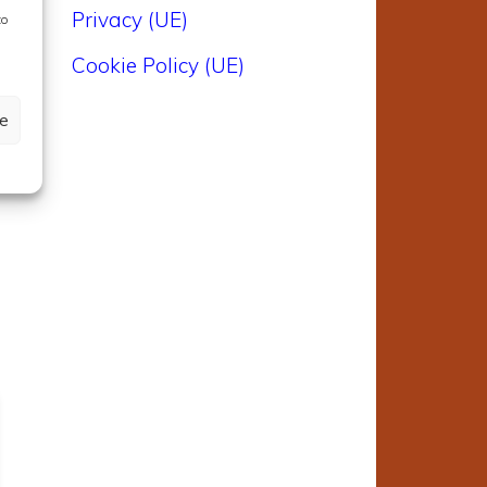
Privacy (UE)
to
Cookie Policy (UE)
r
ze
à
e