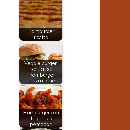
Hamburger
ricetta
Veggie burger,
ricetta per
l'hamburger
senza carne
o
o
Hamburger con
sfogliata di
,
pomodori