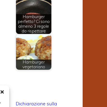
e
Hamburger
perfetto? Ci sono
n
almeno 3 regole
da rispettare
Hamburger
vegetariano
d
e
Dichiarazione sulla