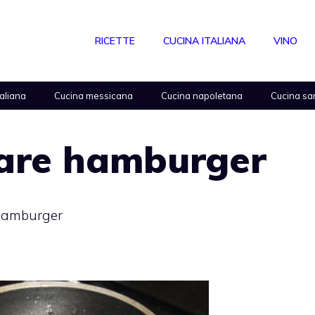
RICETTE
CUCINA ITALIANA
VINO
taliana
Cucina messicana
Cucina napoletana
Cucina sa
are hamburger
hamburger