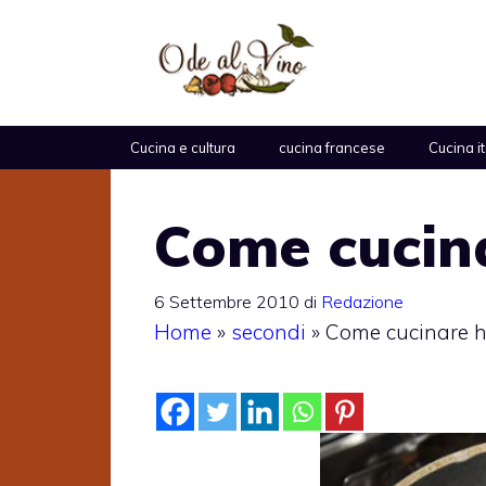
Vai
al
contenuto
Cucina e cultura
cucina francese
Cucina i
Come cucin
6 Settembre 2010
di
Redazione
Home
»
secondi
»
Come cucinare 