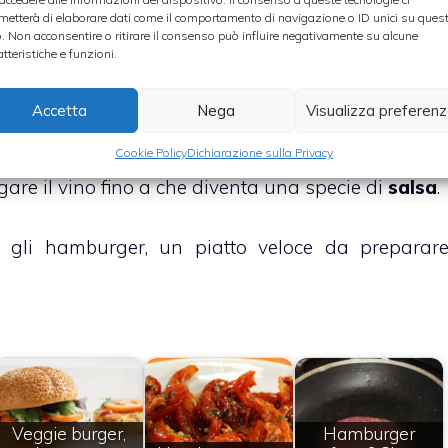
metterà di elaborare dati come il comportamento di navigazione o ID unici su ques
o. Non acconsentire o ritirare il consenso può influire negativamente su alcune
atteristiche e funzioni.
ella li lasciamo cuocere su tutti e due i lati pe
amente il sale.
Accetta
Nega
Visualizza preferen
ino
, e nello stesso momento abbassiamo l’intensit
Cookie Policy
Dichiarazione sulla Privacy
are il vino fino a che diventa una specie di
salsa
.
 gli hamburger, un piatto veloce da preparar
Veggie burger,
Hamburger