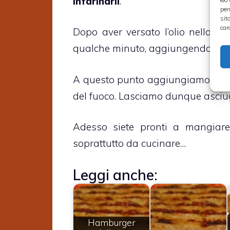
infarinarli
.
per
sit
car
Dopo aver versato l’olio nella pad
qualche minuto, aggiungendo ovvi
A questo punto aggiungiamo il
v
del fuoco. Lasciamo dunque asciug
Adesso siete pronti a mangiare
soprattutto da cucinare…
Leggi anche:
Hamburger