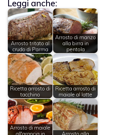
Leggi anche:
Arrosto di manzo
Arrosto tritato al
alla birra in
crudo di Parma
pentola
Ricetta arrosto di
Ricetta arrosto di
tacchino
maiale al latte
Arrosto di maiale
all'arancia in
Arrosto alla