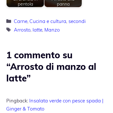
pentola
panna
Categorie
Carne
,
Cucina e cultura
,
secondi
Tag
Arrosto
,
latte
,
Manzo
1 commento su
“Arrosto di manzo al
latte”
Pingback:
Insalata verde con pesce spada |
Ginger & Tomato