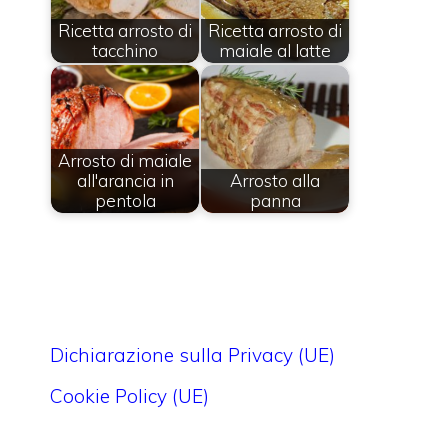
Ricetta arrosto di
Ricetta arrosto di
tacchino
maiale al latte
Arrosto di maiale
all'arancia in
Arrosto alla
pentola
panna
Dichiarazione sulla Privacy (UE)
Cookie Policy (UE)