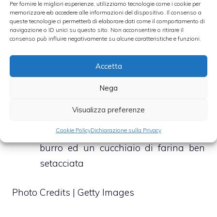
Per fornire le migliori esperienze, utilizziamo tecnologie come i cookie per
evapori completamente
memorizzare e/o accedere alle informazioni del dispositivo. Il consenso a
queste tecnologie ci permetterà di elaborare dati come il comportamento di
A cottura ultimata togli l’arrosto di
navigazione o ID unici su questo sito. Non acconsentire o ritirare il
girello di manzo dalla pentola,
consenso può influire negativamente su alcune caratteristiche e funzioni.
taglialo a fettine sottili e disponilo sul
Accetta
piatto da portata
Irrora l’arrosto di girello di vitello,
Nega
prima di portarlo in tavola, con il latte
Visualizza preferenze
usato per la cottura che, nel frattempo,
avrai fatto restringere con una noce di
Cookie Policy
Dichiarazione sulla Privacy
burro ed un cucchiaio di farina ben
setacciata
Photo Credits | Getty Images