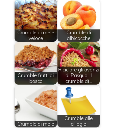
Crumble di mele
Crumble di
veloce
albicocche
Riciclare gli avanzi
Crumble frutti di
di Pasqua, il
bosco
crumble di…
Crumble alle
Crumble di mele
ciliegie