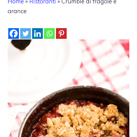
Home
»
Ristoranti
»
Crumble di fragole e
arance