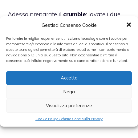
Adesso preparate il
crumble
: lavate i due
cestini di
fragole
e poi tagliatele a pezzetti,
Gestisci Consenso Cookie
conditele con qualche cucchiaio di
zucchero
Per fornire le migliori esperienze, utilizziamo tecnologie come i cookie per
(un paio saranno sufficienti), e aggiungete
memorizzare e/o accedere alle informazioni del dispositivo. Il consenso a
queste tecnologie ci permetterà di elaborare dati come il comportamento di
anche della
scorza
grattugiata
di
arancia
navigazione o ID unici su questo sito. Non acconsentire o ritirare il
consenso può influire negativamente su alcune caratteristiche e funzioni.
non trattata.
Accetta
Tagliate gli
spicchi dell’arancia e
caramellateli all’interno di una padella
con
Nega
un paio di cucchiai di
zucchero
.
Unite
Visualizza preferenze
l’arancia caramellata alle fragole
e lasciate
Cookie Policy
Dichiarazione sulla Privacy
tutto il
frigo
per circa un’ora.