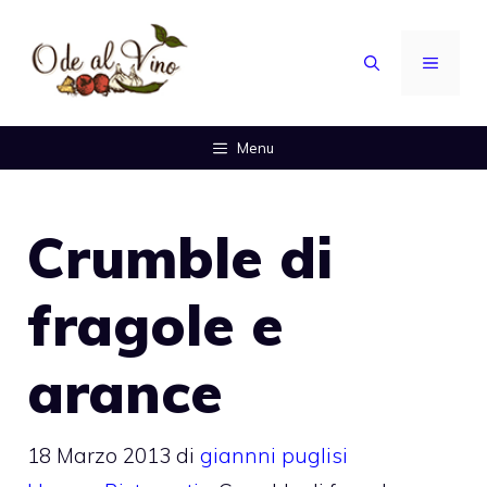
Vai
al
MENU
contenuto
Menu
Crumble di
fragole e
arance
18 Marzo 2013
di
giannni puglisi