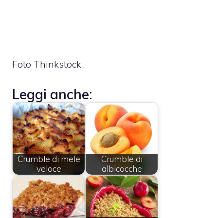
Foto Thinkstock
Leggi anche:
Crumble di mele
Crumble di
veloce
albicocche