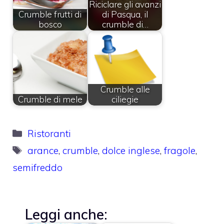
Riciclare gli avanzi
Crumble frutti di
di Pasqua, il
bosco
crumble di…
Crumble alle
Crumble di mele
ciliegie
Categorie
Ristoranti
Tag
arance
,
crumble
,
dolce inglese
,
fragole
,
semifreddo
Leggi anche: