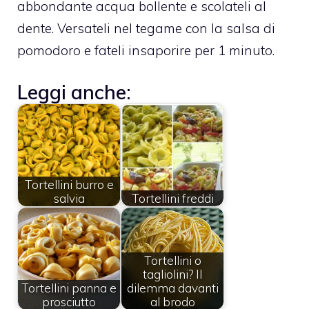
abbondante acqua bollente e scolateli al
dente. Versateli nel tegame con la salsa di
pomodoro e fateli insaporire per 1 minuto.
Leggi anche:
Tortellini burro e
salvia
Tortellini freddi
Tortellini o
tagliolini? Il
Tortellini panna e
dilemma davanti
prosciutto
al brodo