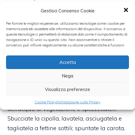
1 carota
Gestisci Consenso Cookie
1 limone
Per fornire le migliori esperienze, utilizziamo tecnologie come i cookie per
1 foglia di alloro
memorizzare e/o accedere alle informazioni del dispositivo. Il consenso a
queste tecnologie ci permetterà di elaborare dati come il comportamento di
zucchero
navigazione o ID unici su questo sito. Non acconsentire o ritirare il
1 arancia
consenso può influire negativamente su alcune caratteristiche e funzioni.
sale e 4 grani dì pepe
Accetta
Crema d’arancia preparazione
Nega
Scottate i pomodori in acqua bollente,
Visualizza preferenze
sgocciolateli, privateli della pelle, dei semi,
Cookie Policy
Dichiarazione sulla Privacy
dell’acqua di vegetazione e spezzettateli.
Sbucciate la cipolla, lavatela, asciugatela e
tagliatela a fettine sottili; spuntate la carota,