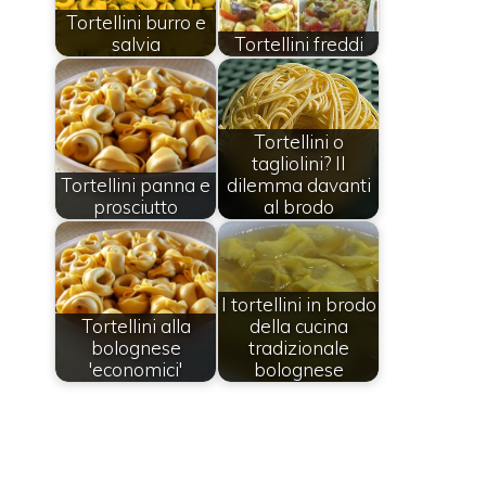
Tortellini burro e
salvia
Tortellini freddi
Tortellini o
tagliolini? Il
Tortellini panna e
dilemma davanti
prosciutto
al brodo
I tortellini in brodo
Tortellini alla
della cucina
bolognese
tradizionale
'economici'
bolognese