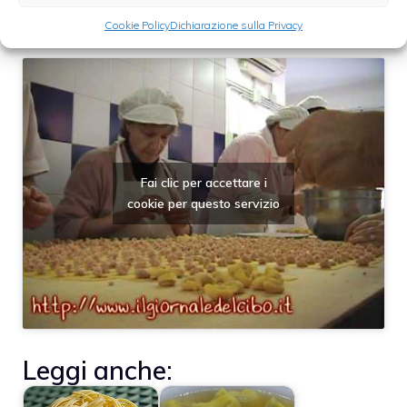
del Giornale del Cibo:
Cookie Policy
Dichiarazione sulla Privacy
Fai clic per accettare i
cookie per questo servizio
Leggi anche: