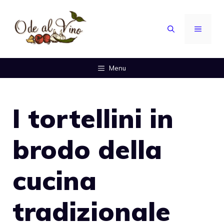
Vai
al
MENU
contenuto
Menu
I tortellini in
brodo della
cucina
tradizionale