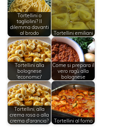
Tortellini o
tagliolini? Il
dilemma davanti
al brodo
Tortellini emiliani
Tortellini alla
Come si prepara il
bolognese
vero ragù alla
'economici'
bolognese
Tortellini, alla
crema rosa o alla
crema d'arancia?
Tortellini al forno