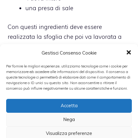
una presa di sale
Con questi ingredienti deve essere
realizzata la sfoglia che poi va lavorata a
mano con il mattarello prima di tagliarla in
Gestisci Consenso Cookie
riquadri per aggiungere il ripieno. I riquadri
devono essere di 4 cm per lato circa e al
Per fornire le migliori esperienze, utilizziamo tecnologie come i cookie per
memorizzare e/o accedere alle informazioni del dispositivo. Il consenso a
centro deve essere poggiato il ripieno.
queste tecnologie ci permetterà di elaborare dati come il comportamento di
navigazione o ID unici su questo sito. Non acconsentire o ritirare il
Devono essere piccoli perché nel cucchiaio
consenso può influire negativamente su alcune caratteristiche e funzioni.
da minestra ce ne devono finire un po’.
Accetta
Per capire come realizzare la forma del
Nega
tortellino potete visionare dei video tutorial
Visualizza preferenze
su Youtube, noi abbiamo selezionato questo