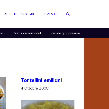
RICETTE COCKTAIL
EVENTI
na
Piatti internazionali
cucina giapponese
Tortellini emiliani
4 Ottobre 2008