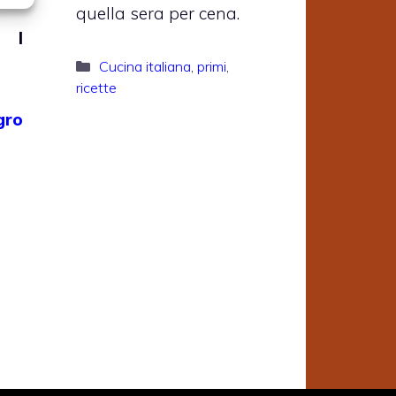
quella sera per cena.
 I
Categorie
Cucina italiana
,
primi
,
ricette
gro