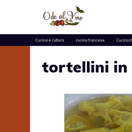
Vai
al
contenuto
Cucina e cultura
cucina francese
Cucina i
tortellini i