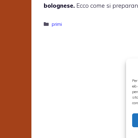
bolognese.
Ecco come si preparan
Categorie
primi
Per
e/o
per
sit
car