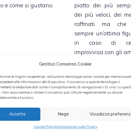
piatto dei più sempli
o e come si gustano.
dei più veloci, dei m
raffinati ma che
sempre un’ottima figu
in caso di ce
improvvisa con gli ami
ed è davvero mo
Gestisci Consenso Cookie
molto gustoso.
 fornire le migliori esperienze, utilizziamo tecnologie come i cookie per memorizzar
 accedere alle informazioni del dispositivo. Il consenso a queste tecnologie ci
metterà di elaborare dati come il comportamento di navigazione o ID unici su ques
Stiamo parlando 
o. Non acconsentire o ritirare il consenso può influire negativamente su alcune
tortellini di ca
atteristiche e funzioni.
insaporiti con una sa
Accetta
Nega
Visualizza preferen
di panna e prosciu
cotto.
Cookie Policy
Dichiarazione sulla Privacy