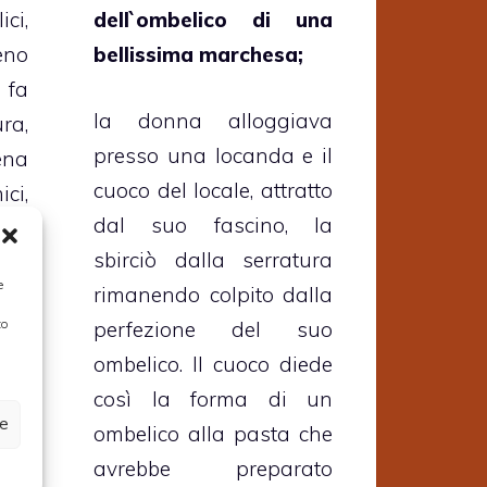
ci,
dell`ombelico di una
eno
bellissima marchesa;
 fa
la donna alloggiava
ra,
presso una locanda e il
na
cuoco del locale, attratto
ci,
dal suo fascino, la
lto
sbirciò dalla serratura
e
rimanendo colpito dalla
to
dei
perfezione del suo
rne
ombelico. Il cuoco diede
lsa
così la forma di un
ze
tto
ombelico alla pasta che
avrebbe preparato