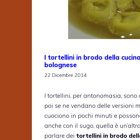
I tortellini in brodo della cucin
bolognese
22 Dicembre 2014
I tortellini, per antonomasia, sono 
poi se ne vendano delle versioni 
cuociono in pochi minuti e posson
anche con il sugo, quella è un’alt
parlare dei
tortellini in brodo del