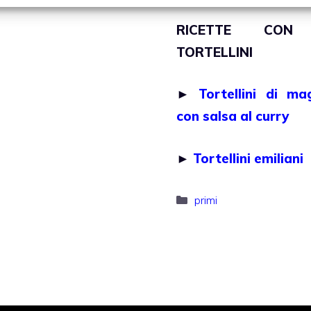
RICETTE CON
TORTELLINI
►
Tortellini di ma
con salsa al curry
►
Tortellini emiliani
Categorie
primi