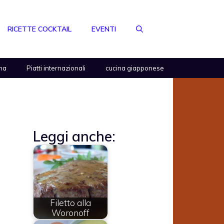
RICETTE COCKTAIL
EVENTI
na
Piatti internazionali
cucina giapponese
a
Leggi anche:
Filetto alla
Woronoff