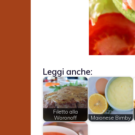
Leggi anche:
Filetto alla
Woronoff
Maionese Bimby