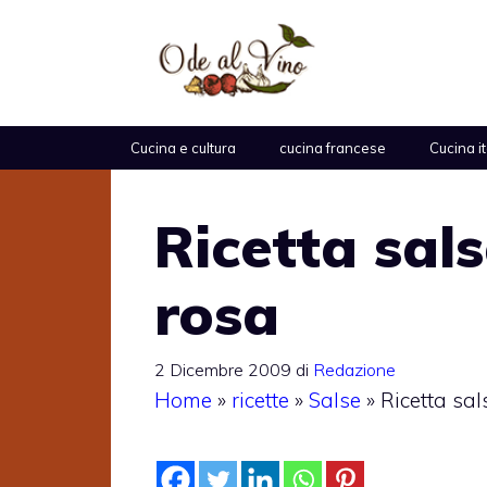
Vai
al
contenuto
Cucina e cultura
cucina francese
Cucina i
Ricetta sals
rosa
2 Dicembre 2009
di
Redazione
Home
»
ricette
»
Salse
»
Ricetta sal