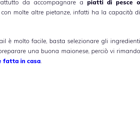
prattutto da accompagnare a
piatti di pesce 
n molte altre pietanze, infatti ha la capacità d
 è molto facile, basta selezionare gli ingredient
e è preparare una buona maionese, perciò vi rimand
e fatta in casa
.
o