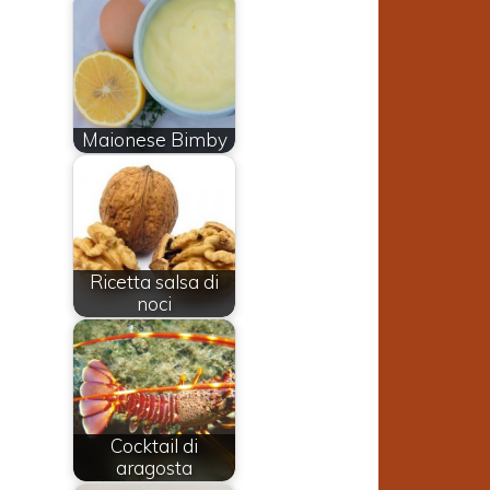
Maionese Bimby
Ricetta salsa di
noci
Cocktail di
n
aragosta