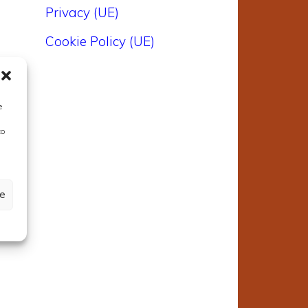
Privacy (UE)
e
Cookie Policy (UE)
a
r
e
i
to
a
ze