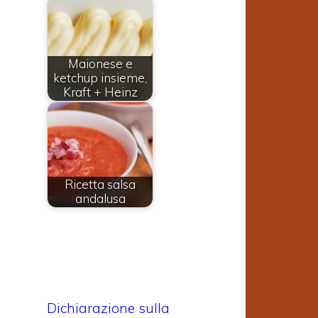
o
i
Maionese e
ketchup insieme,
i
Kraft + Heinz
o
Ricetta salsa
andalusa
Dichiarazione sulla