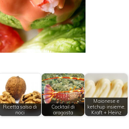
Maionese e
Ricetta salsa di
Cocktail di
ketchup insieme,
noci
aragosta
Kraft + Heinz