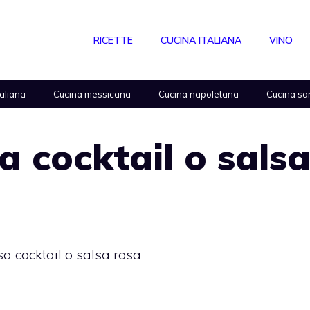
RICETTE
CUCINA ITALIANA
VINO
taliana
Cucina messicana
Cucina napoletana
Cucina sa
a cocktail o sals
sa cocktail o salsa rosa