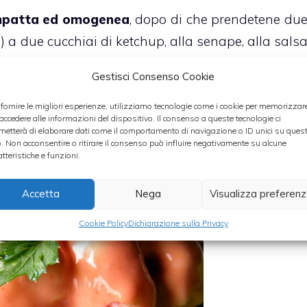
mpatta ed omogenea
, dopo di che prendetene du
) a due cucchiai di ketchup, alla senape, alla sals
lla panna e al
Cognac, che è meglio mettere pe
Gestisci Consenso Cookie
 fornire le migliori esperienze, utilizziamo tecnologie come i cookie per memorizzar
 accedere alle informazioni del dispositivo. Il consenso a queste tecnologie ci
ottenere una
salsa densa
quindi usate ingredient
metterà di elaborare dati come il comportamento di navigazione o ID unici su ques
o. Non acconsentire o ritirare il consenso può influire negativamente su alcune
Mischiate bene il tutto fino ad ottenere la sals
atteristiche e funzioni.
Accetta
Nega
Visualizza preferen
Cookie Policy
Dichiarazione sulla Privacy