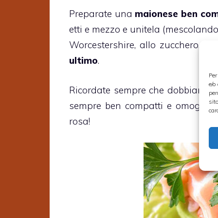
Preparate una
maionese ben co
etti e mezzo e unitela (mescolando
Worcestershire, allo zucchero, a
ultimo
.
Per
e/o
Ricordate sempre che dobbiamo 
per
sit
sempre ben compatti e omogenei. 
car
rosa!