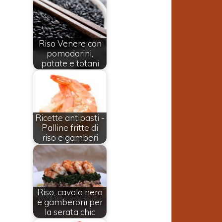
Riso Venere con
pomodorini,
patate e totani
Ricette antipasti -
Palline fritte di
riso e gamberi
Riso, cavolo nero
e gamberoni per
la serata chic