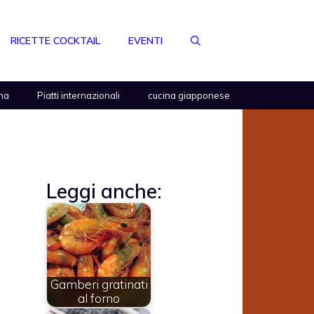
RICETTE COCKTAIL
EVENTI
na
Piatti internazionali
cucina giapponese
Leggi anche:
Gamberi gratinati
al forno