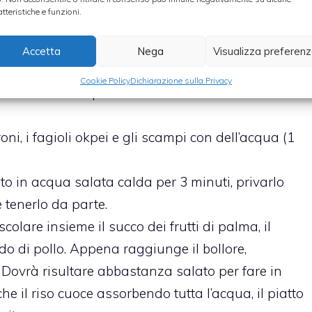
atteristiche e funzioni.
Accetta
Nega
Visualizza preferen
o con 1 dado e con il peperoncino. Aggiungere tanta
Cookie Policy
Dichiarazione sulla Privacy
arlo cuocere e per fare in modo di riservare 250-
oni, i fagioli okpei e gli scampi con dell’acqua (1
o in acqua salata calda per 3 minuti, privarlo
 tenerlo da parte.
olare insieme il succo dei frutti di palma, il
odo di pollo. Appena raggiunge il bollore,
. Dovrà risultare abbastanza salato per fare in
 il riso cuoce assorbendo tutta l’acqua, il piatto