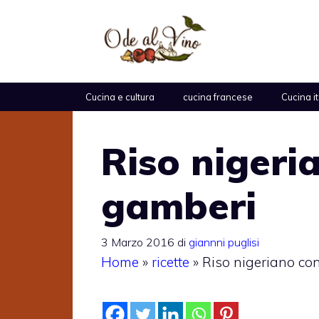
Vai
al
contenuto
Cucina e cultura
cucina francese
Cucina i
Riso nigeri
gamberi
3 Marzo 2016
di
giannni puglisi
Home
»
ricette
»
Riso nigeriano co