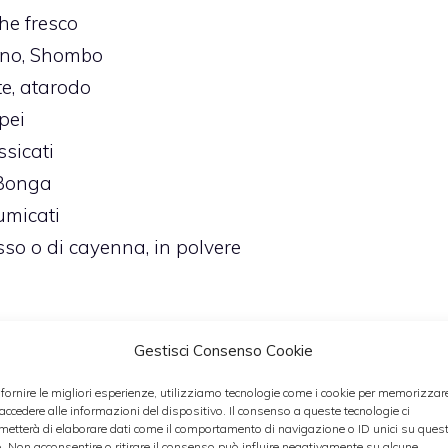
he fresco
no,
Shombo
e,
atarodo
pei
essicati
Bonga
umicati
sso o di cayenna,
in polvere
Gestisci Consenso Cookie
 fornire le migliori esperienze, utilizziamo tecnologie come i cookie per memorizzar
 accedere alle informazioni del dispositivo. Il consenso a queste tecnologie ci
metterà di elaborare dati come il comportamento di navigazione o ID unici su ques
o. Non acconsentire o ritirare il consenso può influire negativamente su alcune