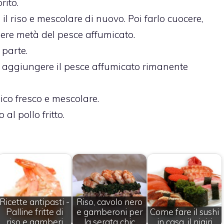
rito.
l riso e mescolare di nuovo. Poi farlo cuocere,
ere metà del pesce affumicato.
a parte.
o, aggiungere il pesce affumicato rimanente
lico fresco e mescolare.
al pollo fritto.
Ricette antipasti -
Riso, cavolo nero
Palline fritte di
e gamberoni per
Come fare il sushi
riso e gamberi
la serata chic
in casa, il nigiri