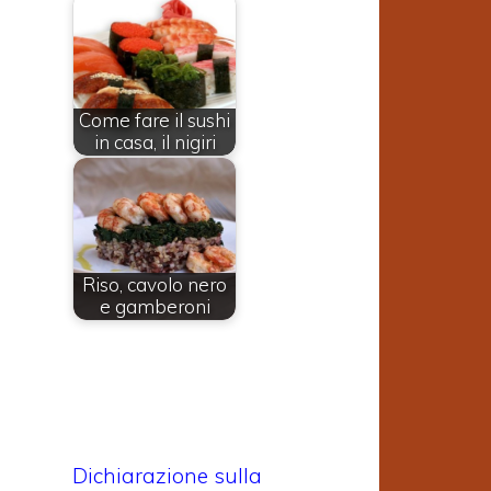
Come fare il sushi
in casa, il nigiri
Riso, cavolo nero
e gamberoni
Dichiarazione sulla