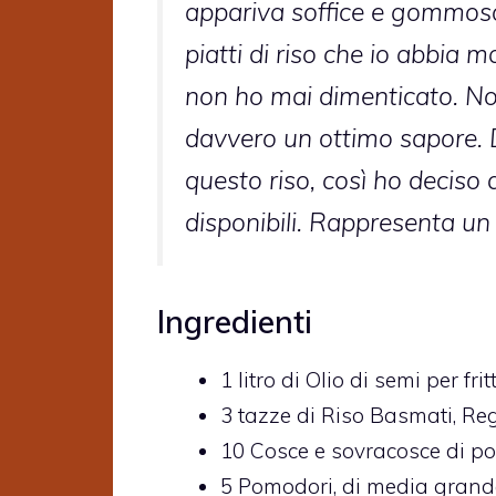
appariva soffice e gommoso,
piatti di riso che io abbia 
non ho mai dimenticato. No
davvero un ottimo sapore.
questo riso, così ho deciso d
disponibili. Rappresenta un 
Ingredienti
1
litro di
Olio di semi per frit
3
tazze di
Riso Basmati,
Reg
10
Cosce e sovracosce di po
5
Pomodori,
di media gran