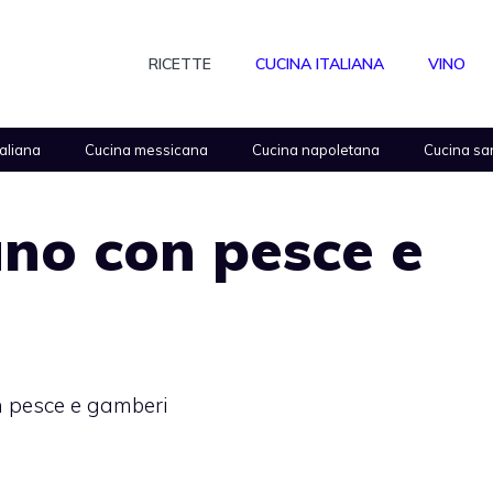
RICETTE
CUCINA ITALIANA
VINO
taliana
Cucina messicana
Cucina napoletana
Cucina sa
ano con pesce e
n pesce e gamberi