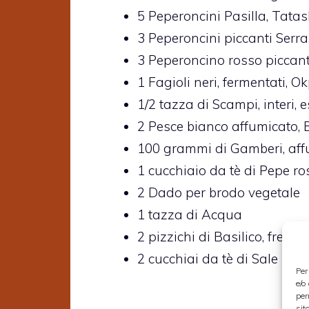
5
Peperoncini Pasilla,
Tatas
3
Peperoncini piccanti Serra
3
Peperoncino rosso piccant
1
Fagioli neri,
fermentati, Ok
1/2
tazza di
Scampi,
interi, 
2
Pesce bianco affumicato,
100
grammi di
Gamberi,
aff
1
cucchiaio da tè di
Pepe ro
2
Dado per brodo vegetale
1
tazza di
Acqua
2
pizzichi di
Basilico,
fresco
2
cucchiai da tè di
Sale
Per
e/o
per
sit