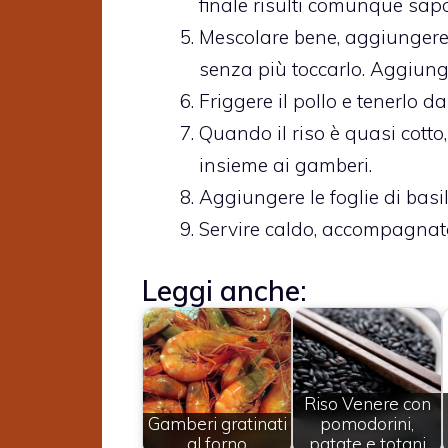
finale risulti comunque sapo
Mescolare bene, aggiungere i
senza più toccarlo. Aggiung
Friggere il pollo e tenerlo d
Quando il riso è quasi cott
insieme ai gamberi.
Aggiungere le foglie di basi
Servire caldo, accompagnato 
Leggi anche:
Riso Venere con
Gamberi gratinati
pomodorini,
al forno
patate e totani