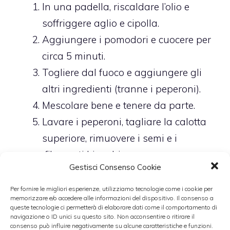
In una padella, riscaldare l’olio e
soffriggere aglio e cipolla.
Aggiungere i pomodori e cuocere per
circa 5 minuti.
Togliere dal fuoco e aggiungere gli
altri ingredienti (tranne i peperoni).
Mescolare bene e tenere da parte.
Lavare i peperoni, tagliare la calotta
superiore, rimuovere i semi e i
filamenti bianchi.
Gestisci Consenso Cookie
Lavare ancora una volta e asciugare
con carta da cucina.
Per fornire le migliori esperienze, utilizziamo tecnologie come i cookie per
memorizzare e/o accedere alle informazioni del dispositivo. Il consenso a
Farcire i peperoni con il ripieno
queste tecnologie ci permetterà di elaborare dati come il comportamento di
navigazione o ID unici su questo sito. Non acconsentire o ritirare il
preparato.
consenso può influire negativamente su alcune caratteristiche e funzioni.