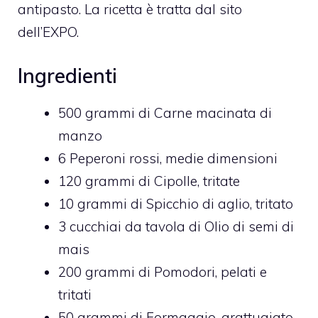
antipasto. La ricetta è tratta dal sito
dell’EXPO.
Ingredienti
500
grammi di
Carne macinata di
manzo
6
Peperoni rossi,
medie dimensioni
120
grammi di
Cipolle,
tritate
10
grammi di
Spicchio di aglio,
tritato
3
cucchiai da tavola di
Olio di semi di
mais
200
grammi di
Pomodori,
pelati e
tritati
50
grammi di
Formaggio,
grattugiato