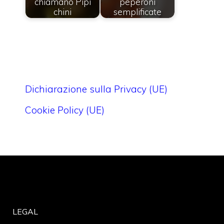
chiamano Pipi
peperoni
chini
semplificate
Dichiarazione sulla Privacy (UE)
Cookie Policy (UE)
LEGAL