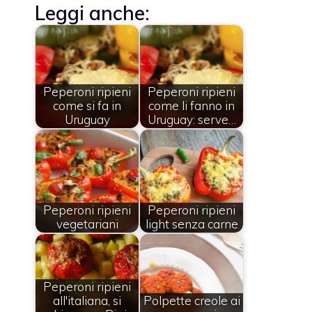
Leggi anche:
Peperoni ripieni
Peperoni ripieni
come si fa in
come li fanno in
Uruguay
Uruguay: serve…
Peperoni ripieni
Peperoni ripieni
vegetariani
light senza carne
Peperoni ripieni
all'italiana, si
Polpette creole ai