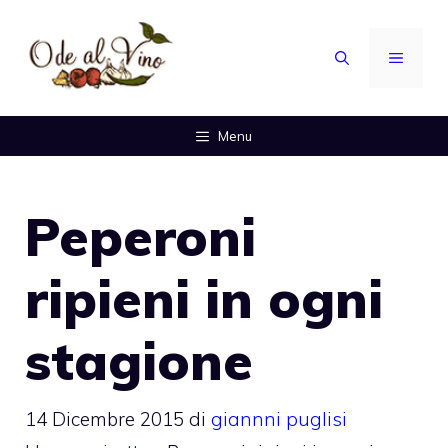
Vai
al
MENU
contenuto
Menu
Peperoni
ripieni in ogni
stagione
14 Dicembre 2015
di
giannni puglisi