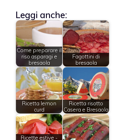
Leggi anche:
Come preparare il
riso asparagi e
Fagottini di
bresaola
bresaola
Ricetta lemon
Ricetta risotto
curd
Casera e Bresaola
Ricette estive -