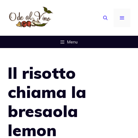
Vai
al
MENU
contenuto
Menu
Il risotto
chiama la
bresaola
lemon