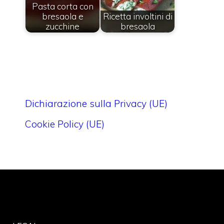
Pasta corta con
bresaola e
Ricetta involtini di
zucchine
bresaola
Dichiarazione sulla Privacy (UE)
Cookie Policy (UE)