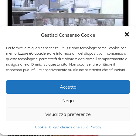
Gestisci Consenso Cookie
Fai clic per accettare i
cookie per questo servizio
Per fornire le migliori esperienze, utilizziamo tecnologie come i cookie per
memorizzare e/o accedere alle informazioni del dispositivo. Il consenso a
queste tecnologie ci permetterà di elaborare dati come il comportamento di
navigazione o ID unici su questo sito. Non acconsentire o ritirare il
consenso può influire negativamente su alcune caratteristiche e funzioni.
Accetta
Leggi anche:
Nega
Visualizza preferenze
Cookie Policy
Dichiarazione sulla Privacy
Come preparare il