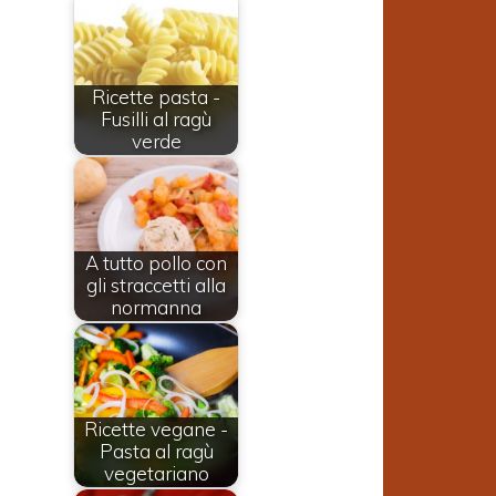
Ricette pasta -
Fusilli al ragù
verde
A tutto pollo con
gli straccetti alla
normanna
Ricette vegane -
Pasta al ragù
vegetariano