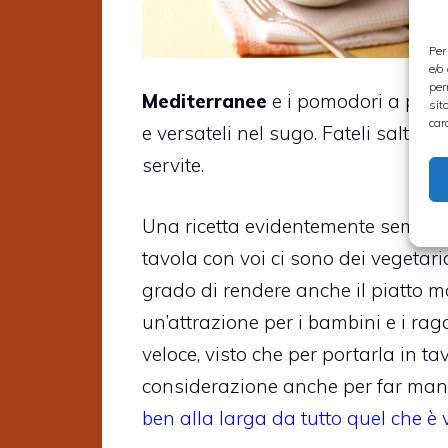
Per
e/o
per
Mediterranee
e i pomodori a pezzet
sit
car
e versateli nel sugo. Fateli saltar
servite.
Una ricetta evidentemente sempli
tavola con voi ci sono dei vegetaria
grado di rendere anche il piatto mo
un’attrazione per i bambini e i rag
veloce, visto che per portarla in t
considerazione anche per far mang
ben alla larga da tutto quel che è 