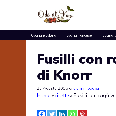
Vai
al
contenuto
Cucina e cultura
cucina francese
Cucina i
Fusilli con
di Knorr
23 Agosto 2016
di
giannni puglisi
Home
»
ricette
»
Fusilli con ragù v