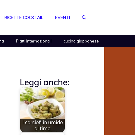
RICETTE COCKTAIL
EVENTI
na
Piatti internazionali
cucina giapponese
Leggi anche:
I carciofi in umido
al timo