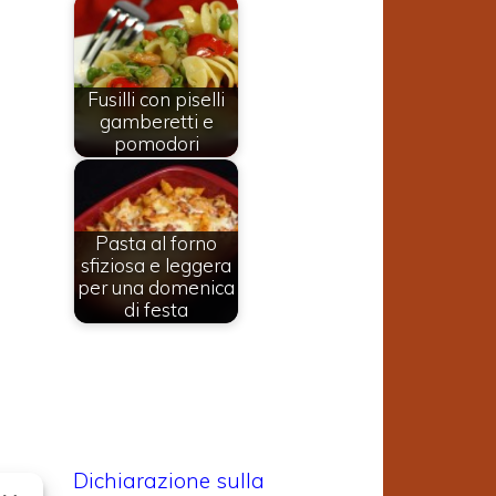
Fusilli con piselli
gamberetti e
pomodori
Pasta al forno
sfiziosa e leggera
per una domenica
di festa
Dichiarazione sulla