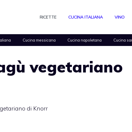
RICETTE
CUCINA ITALIANA
VINO
taliana
Cucina messicana
Cucina napoletana
Cucina sa
 ragù vegetariano
egetariano di Knorr