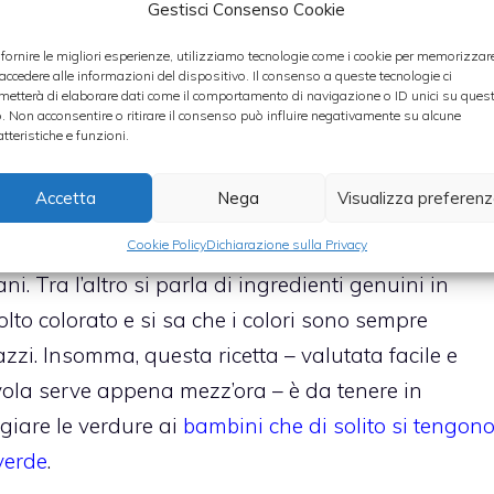
minuto bagnate con poca acqua e lasciate
Gestisci Consenso Cookie
cuocere per una decina di minuti a fuoco
 fornire le migliori esperienze, utilizziamo tecnologie come i cookie per memorizzar
basso. Unite le tavolette
Magia d’Aromi Erbe
 accedere alle informazioni del dispositivo. Il consenso a queste tecnologie ci
metterà di elaborare dati come il comportamento di navigazione o ID unici su ques
ti. Nel frattempo cuocete al dente i fusilli, scolateli
o. Non acconsentire o ritirare il consenso può influire negativamente su alcune
atteristiche e funzioni.
e a fuoco vivo, mescolando per un minuto, poi
Accetta
Nega
Visualizza preferen
ce che garantisce una via d’uscita anche quando a
Cookie Policy
Dichiarazione sulla Privacy
ni. Tra l’altro si parla di ingredienti genuini in
lto colorato e si sa che i colori sono sempre
azzi. Insomma, questa ricetta – valutata facile e
avola serve appena mezz’ora – è da tenere in
iare le verdure ai
bambini che di solito si tengon
verde
.