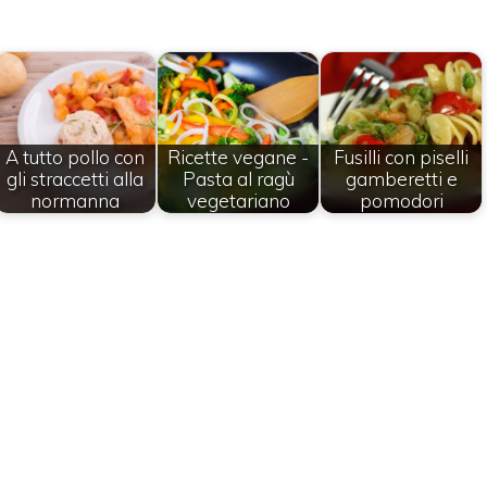
A tutto pollo con
Ricette vegane -
Fusilli con piselli
gli straccetti alla
Pasta al ragù
gamberetti e
normanna
vegetariano
pomodori