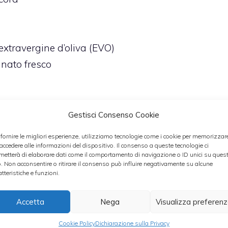
 extravergine d’oliva (EVO)
nato fresco
Gestisci Consenso Cookie
 fornire le migliori esperienze, utilizziamo tecnologie come i cookie per memorizzar
 accedere alle informazioni del dispositivo. Il consenso a queste tecnologie ci
ronto, preparatelo mettendo in una pentola carote
metterà di elaborare dati come il comportamento di navigazione o ID unici su ques
o. Non acconsentire o ritirare il consenso può influire negativamente su alcune
lare poco. Separare con le dita gambo e pistilli dal
atteristiche e funzioni.
e va lavato e asciugato delicatamente con carta da
lli.
Accetta
Nega
Visualizza preferen
 bollente e salata. Cucinarle per 3/4 del tempo
Cookie Policy
Dichiarazione sulla Privacy