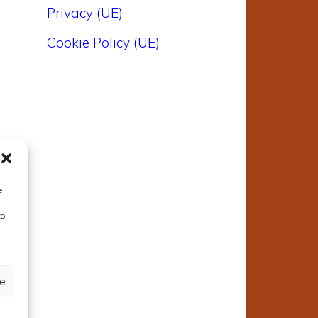
Privacy (UE)
Cookie Policy (UE)
e
,
to
ze