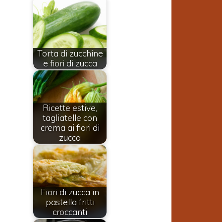
Torta di zucchine
e fiori di zucca
Ricette estive,
tagliatelle con
crema ai fiori di
zucca
Fiori di zucca in
pastella fritti
croccanti