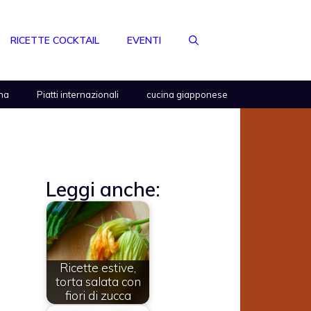
RICETTE COCKTAIL
EVENTI
na
Piatti internazionali
cucina giapponese
Leggi anche:
Ricette estive,
torta salata con
fiori di zucca