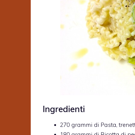
Ingredienti
270
grammi di
Pasta,
trenet
180
grammi di
Ricotta di p