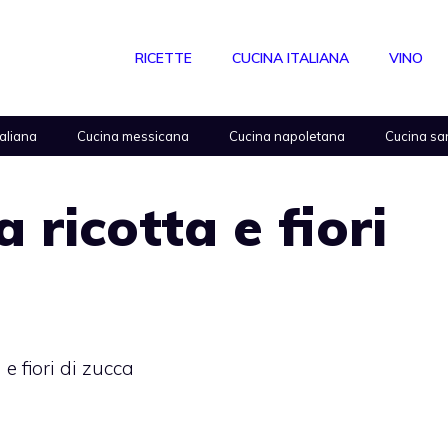
RICETTE
CUCINA ITALIANA
VINO
taliana
Cucina messicana
Cucina napoletana
Cucina sa
a ricotta e fiori
 e fiori di zucca