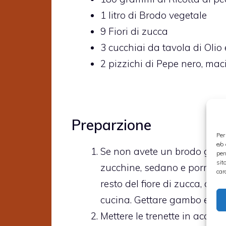
1
litro di
Brodo vegetale
9
Fiori di zucca
3
cucchiai da tavola di
Olio
2
pizzichi di
Pepe nero,
maci
Preparzione
Per
e/o
Se non avete un brodo già p
per
sit
zucchine, sedano e porro. Sa
car
resto del fiore di zucca, ch
cucina. Gettare gambo e pisti
Mettere le trenette in acqua