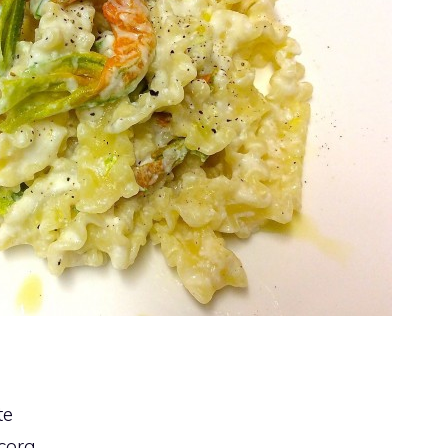
te
ecora