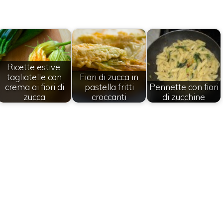
Ricette estive,
tagliatelle con
Fiori di zucca in
crema ai fiori di
pastella fritti
Pennette con fiori
zucca
croccanti
di zucchine