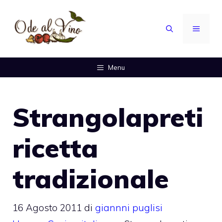
Vai
al
MENU
contenuto
Menu
Strangolapreti
ricetta
tradizionale
16 Agosto 2011
di
giannni puglisi