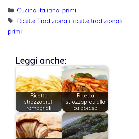
Categorie
Cucina italiana
,
primi
Tag
Ricette Tradizionali
,
ricette tradizionali
primi
Leggi anche:
Ricetta
Ricetta
strozzapreti
strozzapreti alla
romagnoli
calabrese