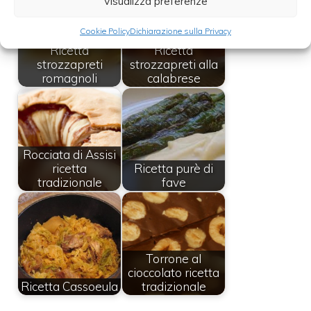
Visualizza preferenze
Cookie Policy
Dichiarazione sulla Privacy
Ricetta
Ricetta
strozzapreti
strozzapreti alla
romagnoli
calabrese
Rocciata di Assisi
ricetta
Ricetta purè di
tradizionale
fave
Torrone al
cioccolato ricetta
Ricetta Cassoeula
tradizionale