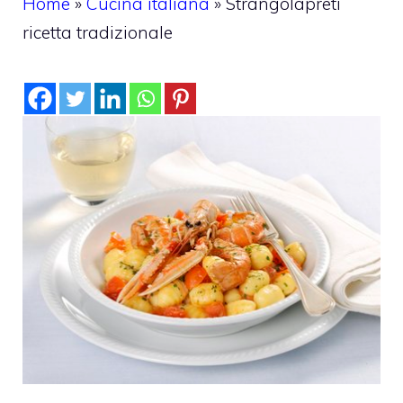
Home
»
Cucina italiana
»
Strangolapreti
ricetta tradizionale