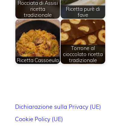
Rocciata di Assisi
ricetta
Ricetta purè di
tradizionale
fave
Torrone al
cioccolato ricetta
Ricetta Cassoeula
tradizionale
Dichiarazione sulla Privacy (UE)
Cookie Policy (UE)