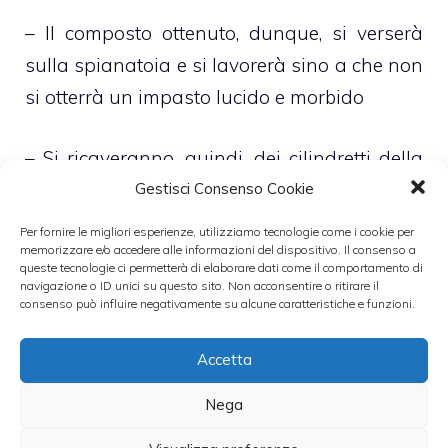
– Il composto ottenuto, dunque, si verserà
sulla spianatoia e si lavorerà sino a che non
si otterrà un impasto lucido e morbido
– Si ricaveranno, quindi, dei cilindretti della
dimensione di un dito che si provvederà a
Gestisci Consenso Cookie
tagliare a tocchetti
Per fornire le migliori esperienze, utilizziamo tecnologie come i cookie per
memorizzare e/o accedere alle informazioni del dispositivo. Il consenso a
queste tecnologie ci permetterà di elaborare dati come il comportamento di
– I tocchetti ottenuti si lavoreranno, infine,
navigazione o ID unici su questo sito. Non acconsentire o ritirare il
consenso può influire negativamente su alcune caratteristiche e funzioni.
sulla spianatoia, così da ottenere degli
gnocchetti.
Accetta
Leggi anche:
Nega