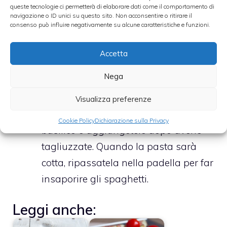
spaghetti. In una padella, fate
queste tecnologie ci permetterà di elaborare dati come il comportamento di
soffriggere l’aglio con l’olio e il
navigazione o ID unici su questo sito. Non acconsentire o ritirare il
consenso può influire negativamente su alcune caratteristiche e funzioni.
peperoncino.
Unite i fichi tagliati a spicchi. Dopo
Accetta
aver fatto dorare, unite il sale, facendo
Nega
sciogliere i fichi per circa 5 minuti a
fuoco moderato.
Visualizza preferenze
Lavate accuratamente le foglie di
Cookie Policy
Dichiarazione sulla Privacy
basilico e aggiungetele dopo averle
tagliuzzate. Quando la pasta sarà
cotta, ripassatela nella padella per far
insaporire gli spaghetti.
Leggi anche: