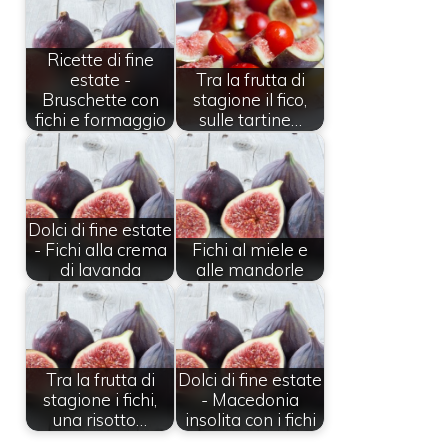
Ricette di fine
estate -
Tra la frutta di
Bruschette con
stagione il fico,
fichi e formaggio
sulle tartine…
Dolci di fine estate
- Fichi alla crema
Fichi al miele e
di lavanda
alle mandorle
Tra la frutta di
Dolci di fine estate
stagione i fichi,
- Macedonia
una risotto…
insolita con i fichi