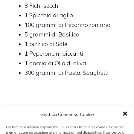
8
Fichi secchi
1 Spicchio di aglio
100
grammi di
Pecorino romano
5
grammi di
Basilico
1
pizzico di
Sale
1 Peperoncini piccanti
1
goccia di
Olio di oliva
300
grammi di
Pasta,
Spaghetti
Preparazione
Gestisci Consenso Cookie
Mettete a bollire l’acqua per gli
Per fornire le migliori esperienze, utilizziamo tecnologie come i cookie per
memorizzare e/o accedere alle informazioni del dispositivo. Il consenso a