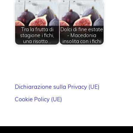
Tra la frutta di
Dolci di fine estate
stagione i fichi,
- Macedonia
una risotto…
insolita con i fichi
Dichiarazione sulla Privacy (UE)
Cookie Policy (UE)