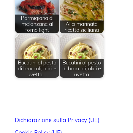
Parmigiana di
melanzane al
Alici marinate
forno light
ricetta siciliana
Bucatini al pesto
Bucatini al pesto
di broccoli, alici e
di broccoli, alici e
uvetta,…
uvetta
Dichiarazione sulla Privacy (UE)
Cookie Policy (UE)