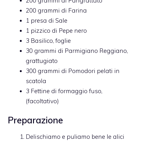
200
grammi di
Pangrattato
200
grammi di
Farina
1
presa di
Sale
1
pizzico di
Pepe nero
3
Basilico,
foglie
30
grammi di
Parmigiano Reggiano,
grattugiato
300
grammi di
Pomodori pelati in
scatola
3
Fettine di formaggio fuso,
(facoltativo)
Preparazione
Delischiamo e puliamo bene le alici