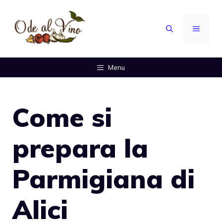
Vai
al
MENU
contenuto
Menu
Come si
prepara la
Parmigiana di
Alici