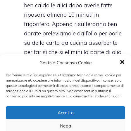
ben caldo le alici dopo averle fatte
riposare almeno 10 minuti in
frigorifero. Appena risulteranno ben
dorate preleviamole dall’olio per porle
su della carta da cucina assorbente
per far sì che si elimini la parte di olio
in eccesso.
Gestisci Consenso Cookie
Prepariamo da parte un buon sugo di
Per fornire le migliori esperienze, utilizziamo tecnologie come i cookie per
pomodoro ponendo sul fuoco un
memorizzare e/o accedere alle informazioni del dispositivo. Il consenso a
queste tecnologie ci permetterà di elaborare dati come il comportamento di
pentolino, con l’olio e lo spicchio
navigazione o ID unici su questo sito. Non acconsentire o ritirare il
consenso può influire negativamente su alcune caratteristiche e funzioni.
d’aglio a rosolare e i pomodori pelati.
Aggiustiamo di sale la salsa dopo
Accetta
che si sarà addensata leggermente e
Nega
condiamo con qualche foglia di