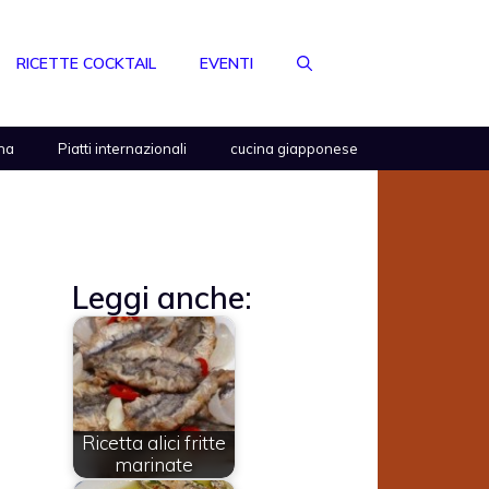
RICETTE COCKTAIL
EVENTI
na
Piatti internazionali
cucina giapponese
Leggi anche:
Ricetta alici fritte
marinate