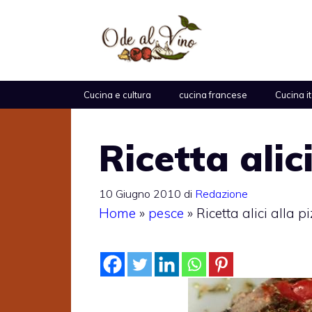
Vai
al
contenuto
Cucina e cultura
cucina francese
Cucina i
Ricetta alic
10 Giugno 2010
di
Redazione
Home
»
pesce
»
Ricetta alici alla p