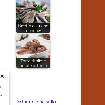
Ricetta acciughe
marinate
Torta di alici e
e
patate al forno
,
e
to
Dichiarazione sulla