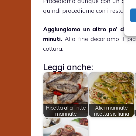
Procediamo dunque con un altro s
quindi procediamo con i restanti p
Aggiungiamo un altro po’ d’oli
minuti.
Alla fine decoriamo il pia
cottura.
Leggi anche:
Ricetta alici fritte
Alici marinate
marinate
ricetta siciliana