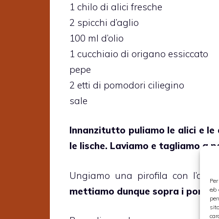
1 chilo di alici fresche
2 spicchi d’aglio
100 ml d’olio
1 cucchiaio di origano essiccato
pepe
2 etti di pomodori ciliegino
sale
Innanzitutto puliamo le alici e le
le lische. Laviamo e tagliamo a pe
Ungiamo una pirofila con l’olio
Per
mettiamo dunque sopra i pomodori,
e/o
per
sit
car