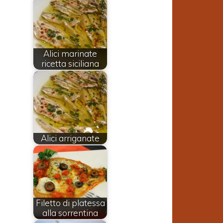
Alici marinate
ricetta siciliana
i
Alici arriganate
a
n
Filetto di platessa
alla sorrentina