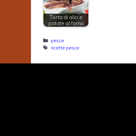
Torta di alici e
patate al forno
Categorie
pesce
Tag
ricette pesce