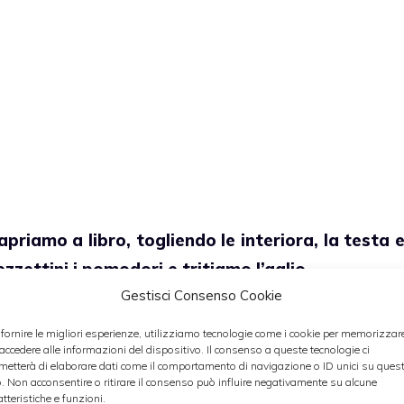
 apriamo a libro, togliendo le interiora, la testa 
zzettini i pomodori e tritiamo l’aglio.
Gestisci Consenso Cookie
 e copriamo il fondo con le
alici aperte a libro
 fornire le migliori esperienze, utilizziamo tecnologie come i cookie per memorizzar
 l’aglio, l’origano e un po’ di sale.
 accedere alle informazioni del dispositivo. Il consenso a queste tecnologie ci
metterà di elaborare dati come il comportamento di navigazione o ID unici su ques
o. Non acconsentire o ritirare il consenso può influire negativamente su alcune
atteristiche e funzioni.