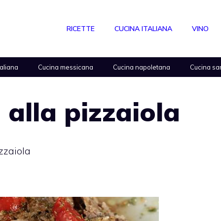
RICETTE
CUCINA ITALIANA
VINO
taliana
Cucina messicana
Cucina napoletana
Cucina sa
i alla pizzaiola
izzaiola