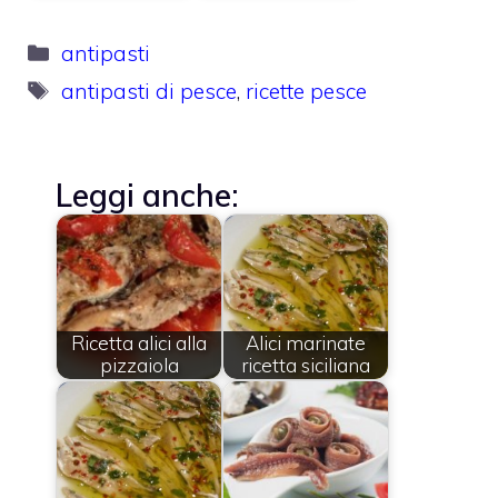
Categorie
antipasti
Tag
antipasti di pesce
,
ricette pesce
Leggi anche:
Ricetta alici alla
Alici marinate
pizzaiola
ricetta siciliana