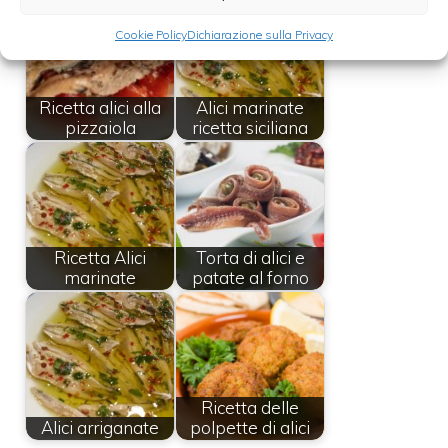
Cookie Policy
Dichiarazione sulla Privacy
Ricetta alici alla
Alici marinate
pizzaiola
ricetta siciliana
Ricetta Alici
Torta di alici e
marinate
patate al forno
Ricetta delle
Alici arriganate
polpette di alici