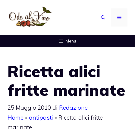
Vai
al
MENU
contenuto
Menu
Ricetta alici
fritte marinate
25 Maggio 2010
di
Redazione
Home
»
antipasti
»
Ricetta alici fritte
marinate