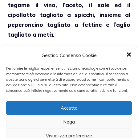
tegame il vino, l’aceto, il sale ed il
cipollotto tagliato a spicchi, insieme al
peperoncino tagliato a fettine e l’aglio
tagliato a metà.
Una volte che bolle cuociamo per 3 minuti e
Gestisci Consenso Cookie
poi spegniamo. Andiamo a versare il
Per fornire le migliori esperienze, utilizziamo tecnologie come i cookie per
composto nel contenitore con le alici e
memorizzare e/o accedere alle informazioni del dispositivo. Il consenso a
queste tecnologie ci permetterà di elaborare dati come il comportamento di
lasciamo marinare 12 ore.
navigazione o ID unici su questo sito. Non acconsentire o ritirare il
consenso può influire negativamente su alcune caratteristiche e funzioni.
Una volta passate le 12 ore mettiamo il
Accetta
tutto in un piatto da portata e serviamo.
Nega
Leggi anche:
Visualizza preferenze