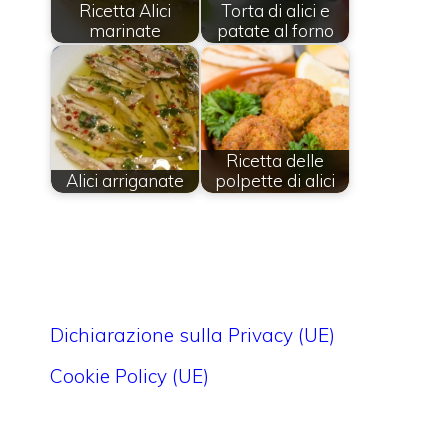
Ricetta Alici
Torta di alici e
marinate
patate al forno
Ricetta delle
Alici arriganate
polpette di alici
Dichiarazione sulla Privacy (UE)
Cookie Policy (UE)