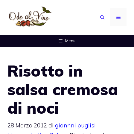
Vai
al
MENU
contenuto
Menu
Risotto in
salsa cremosa
di noci
28 Marzo 2012
di
giannni puglisi