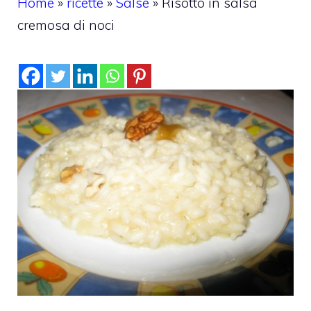
Home
»
ricette
»
Salse
»
Risotto in salsa
cremosa di noci