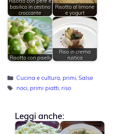
Risotto con pere e
basilico in cestino
Risotto al limone
croccante
e yogurt
Riso in crema
Risotto con piselli
rustica
Categorie
Cucina e cultura
,
primi
,
Salse
Tag
noci
,
primi piatti
,
riso
Leggi anche: