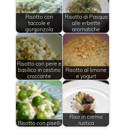
Risotto con
Risotto di Pasqua
taccole e
alle erbette
gorgonzola
aromatiche
Risotto con pere e
basilico in cestino
Risotto al limone
croccante
e yogurt
Riso in crema
Risotto con piselli
rustica