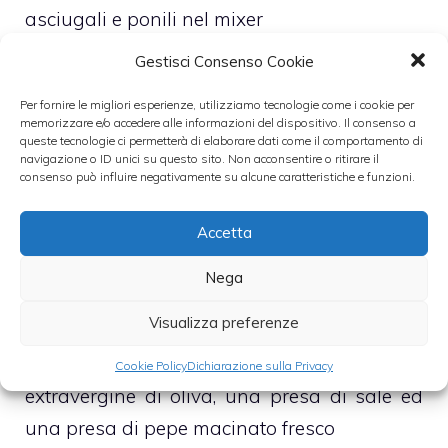
asciugali e ponili nel mixer
Gestisci Consenso Cookie
– Aggiungi anche il pane in cassetta, dopo
Per fornire le migliori esperienze, utilizziamo tecnologie come i cookie per
averlo abbondantemente bagnato nel latte
memorizzare e/o accedere alle informazioni del dispositivo. Il consenso a
(che potrai usare indifferentemente caldo o
queste tecnologie ci permetterà di elaborare dati come il comportamento di
navigazione o ID unici su questo sito. Non acconsentire o ritirare il
freddo), la panna fresca da cucina e l’aglio,
consenso può influire negativamente su alcune caratteristiche e funzioni.
sbucciato e sminuzzato
Accetta
– Trita dunque, alla massima velocità
Nega
possibile, sino ad ottenere una salsa densa
Visualizza preferenze
e cremosa che, con l’aiuto di una frusta a
mano, emulsionerai con un filo di olio
Cookie Policy
Dichiarazione sulla Privacy
extravergine di oliva, una presa di sale ed
una presa di pepe macinato fresco