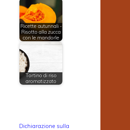
Ricette autunnali -
Risotto alla zucca
con le mandorle
Tortino di riso
aromatizzato
Dichiarazione sulla