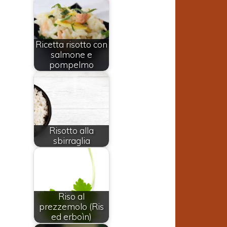
Ricetta risotto con
salmone e
pompelmo
Risotto alla
sbirraglia
Riso al
prezzemolo (Ris
ed erboìn)