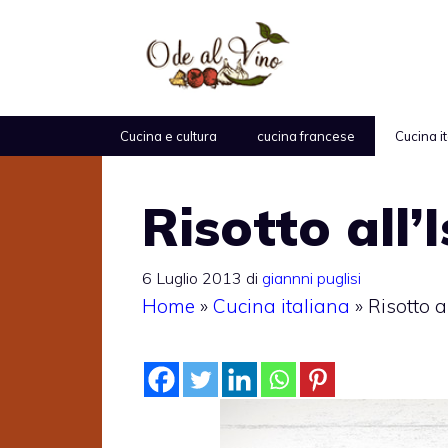
Vai
al
contenuto
Cucina e cultura
cucina francese
Cucina i
Risotto all’
6 Luglio 2013
di
giannni puglisi
Home
»
Cucina italiana
»
Risotto a