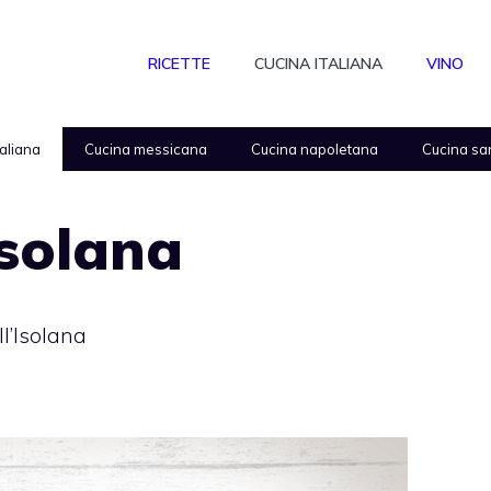
RICETTE
CUCINA ITALIANA
VINO
taliana
Cucina messicana
Cucina napoletana
Cucina sa
Isolana
ll’Isolana