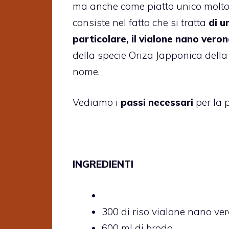
ma anche come piatto unico molto 
consiste nel fatto che si tratta
di u
particolare, il vialone nano veron
della specie Oriza Japponica della
nome.
Vediamo i
passi necessari
per la p
INGREDIENTI
300 di riso vialone nano ve
600 ml di brodo