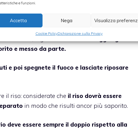
atteristiche e funzioni.
ndere pentola e poi mettetevi all’interno un po’
e un po’ di rosmarino.
Accetta
Nega
Visualizza preferen
Cookie Policy
Dichiarazione sulla Privacy
nte sciolto, togliete il rosmarino e
aggiungete
orito e messo da parte.
ti e poi spegnete il fuoco e lasciate riposare
 il riso: considerate che
il riso dovrà essere
reparato
in modo che risulti ancor più saporito.
o deve essere sempre il doppio rispetto alla