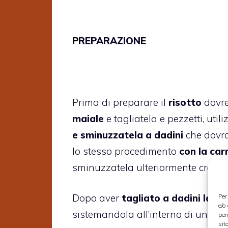
PREPARAZIONE
Prima di preparare il
risotto
dovre
maiale
e tagliatela e pezzetti, util
e sminuzzatela a dadini
che dovra
lo stesso procedimento
con la carn
sminuzzatela ulteriormente creand
Dopo aver
tagliato a dadini la ca
Per
e/o
sistemandola all’interno di un recip
per
sit