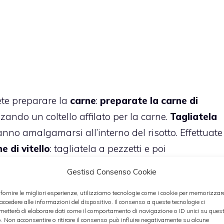
te preparare la
carne
:
preparate la carne di
izzando un coltello affilato per la carne.
Tagliatela
nno amalgamarsi all’interno del risotto. Effettuate
e di vitello
: tagliatela a pezzetti e poi
o dei pezzetti della stessa dimensione.
Gestisci Consenso Cookie
rne, mescolatela e insaporitela con sale e pepe
 fornire le migliori esperienze, utilizziamo tecnologie come i cookie per memorizzar
 accedere alle informazioni del dispositivo. Il consenso a queste tecnologie ci
iente, poi lasciatela
riposare per un’oretta.
metterà di elaborare dati come il comportamento di navigazione o ID unici su ques
o. Non acconsentire o ritirare il consenso può influire negativamente su alcune