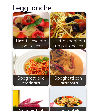
Leggi anche:
Ricetta insalata
Ricetta spaghetti
pantesca
alla puttanesca
Spaghetti alla
Spaghetti con
marinara
l'aragosta
Spaghetti al
Chiamateli