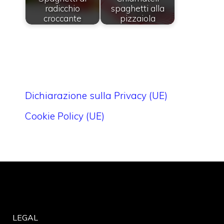
radicchio
spaghetti alla
croccante
pizzaiola
Dichiarazione sulla Privacy (UE)
Cookie Policy (UE)
LEGAL