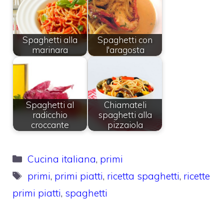
Spaghetti alla
Spaghetti con
marinara
l'aragosta
Spaghetti al
Chiamateli
radicchio
spaghetti alla
croccante
pizzaiola
Categorie
Cucina italiana
,
primi
Tag
primi
,
primi piatti
,
ricetta spaghetti
,
ricette
primi piatti
,
spaghetti