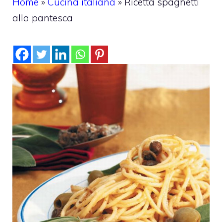
Home
»
Cucina italiana
»
Ricetta spaghetti
alla pantesca