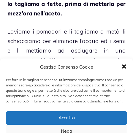
la tagliamo a fette, prima di metterla per
mezz’ora nell’aceto.
Laviamo i pomodori e li tagliamo a metà, li
schiacciamo per eliminare l’acqua ed i semi
e li mettiamo ad asciugare in uno
scolapasta.
Mettiamo dunque i capperi a
Gestisci Consenso Cookie
dissalarsi sotto l’acqua corrente, togliamo
i noccioli e schiacciamo le olive.
Per fornire le migliori esperienze, utilizziamo tecnologie come i cookie per
memorizzare e/o accedere alle informazioni del dispositivo. Il consenso a
queste tecnologie ci permetterà di elaborare dati come il comportamento di
In una ciotola mettiamo i
pomodori, la
navigazione o ID unici su questo sito. Non acconsentire o ritirare il
consenso può influire negativamente su alcune caratteristiche e funzioni.
cipolla sgocciolata, i capperi, le olive, le
fette di patate, e condiamo il tutto con
Accetta
l’olio, l’origano ed il basilico, oltre che sale
Nega