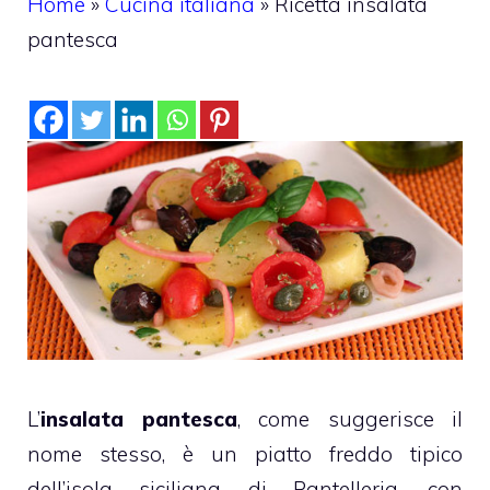
Home
»
Cucina italiana
»
Ricetta insalata
pantesca
L’
insalata pantesca
, come suggerisce il
nome stesso, è un piatto freddo tipico
dell’isola siciliana di Pantelleria, con