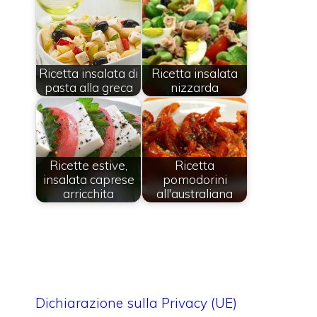
Ricetta insalata di
Ricetta insalata
pasta alla greca
nizzarda
Ricette estive,
Ricetta
insalata caprese
pomodorini
arricchita
all'australiana
Dichiarazione sulla Privacy (UE)