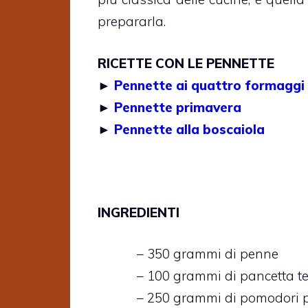
prepararla.
RICETTE CON LE PENNETTE
►
Pennette ai quattro formaggi
►
Pennette primavera
►
Pennette alla boscaiola
INGREDIENTI
– 350 grammi di penne
– 100 grammi di pancetta t
– 250 grammi di pomodori p