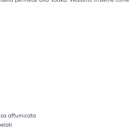
esa affumicata
elati