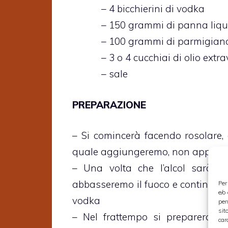
– 4 bicchierini di vodka
– 150 grammi di panna liqu
– 100 grammi di parmigiano
– 3 o 4 cucchiai di olio extr
– sale
PREPARAZIONE
– Si comincerà facendo rosolare, a
quale aggiungeremo, non appena sa
– Una volta che l’alcol sarà ev
abbasseremo il fuoco e continuerem
Per
e/o
vodka
per
sit
– Nel frattempo si preparerann
car