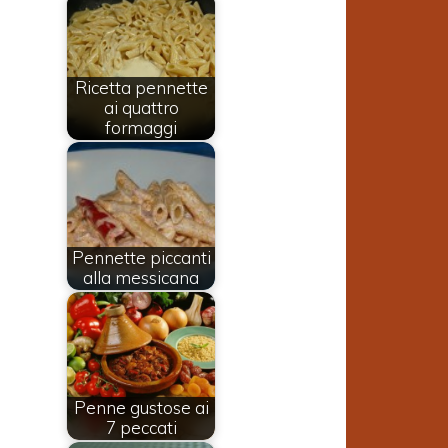
Ricetta pennette
ai quattro
formaggi
Pennette piccanti
alla messicana
Penne gustose ai
7 peccati