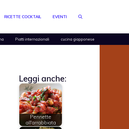
RICETTE COCKTAIL
EVENTI
na
Piatti internazionali
cucina giapponese
Leggi anche:
Pennette
a
all'arrabbiata
e