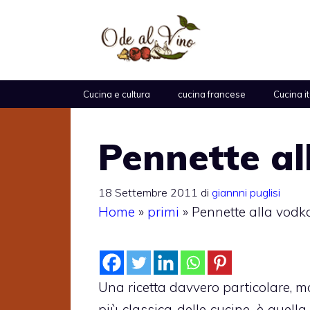
Vai
al
contenuto
Cucina e cultura
cucina francese
Cucina i
Pennette al
18 Settembre 2011
di
giannni puglisi
Home
»
primi
»
Pennette alla vodk
Una ricetta davvero particolare, 
più classica delle cucine, è quel