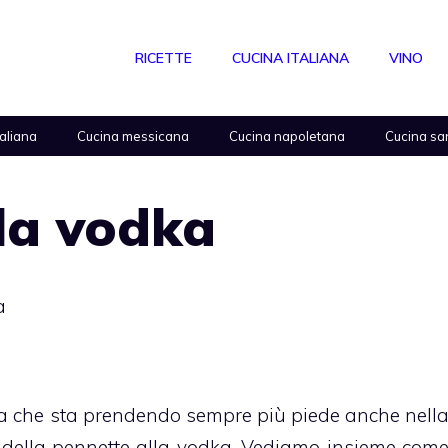
RICETTE
CUCINA ITALIANA
VINO
taliana
Cucina messicana
Cucina napoletana
Cucina sa
la vodka
a
ma che sta prendendo sempre più piede anche nell
la della pennette alla vodka. Vediamo insieme com