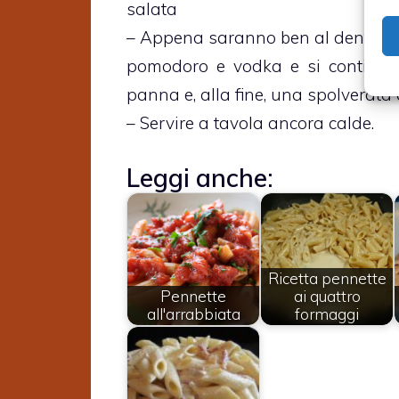
salata
– Appena saranno ben al dente si 
pomodoro e vodka e si continuer
panna e, alla fine, una spolverata
– Servire a tavola ancora calde.
Leggi anche:
Ricetta pennette
Pennette
ai quattro
all'arrabbiata
formaggi