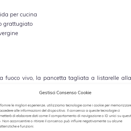
ida per cucina
 grattugiato
avergine
 fuoco vivo, la pancetta tagliata a listarelle all
rà croccante, 2 bicchierini di vodka
Gestisci Consenso Cookie
aporato uniremo i pomodori tagliati a cubetti
o la cottura aggiungendo i restanti bicchierini d
 fornire le migliori esperienze, utilizziamo tecnologie come i cookie per memorizzar
 accedere alle informazioni del dispositivo. Il consenso a queste tecnologie ci
metterà di elaborare dati come il comportamento di navigazione o ID unici su ques
o. Non acconsentire o ritirare il consenso può influire negativamente su alcune
o le pennette, cuocendole in abbondante acqu
atteristiche e funzioni.