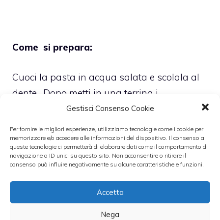
Come si prepara:
Cuoci la pasta in acqua salata e scolala al
dente. Dopo metti in una terrina i
pomodorini tagliati in quattro e condisci con
Gestisci Consenso Cookie
l’olio, l’aceto e un po’ di sale.
Per fornire le migliori esperienze, utilizziamo tecnologie come i cookie per
memorizzare e/o accedere alle informazioni del dispositivo. Il consenso a
queste tecnologie ci permetterà di elaborare dati come il comportamento di
Lascia riposare il condimento per qualche
navigazione o ID unici su questo sito. Non acconsentire o ritirare il
consenso può influire negativamente su alcune caratteristiche e funzioni.
minuto e infine aggiungi le mozzarelline
tagliate e la pasta. Mescola tutto aggiungi il
Accetta
basilico e buon appetito!
Nega