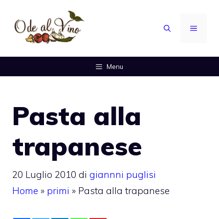
Vai
al
MENU
contenuto
Menu
Pasta alla
trapanese
20 Luglio 2010
di
giannni puglisi
Home
»
primi
»
Pasta alla trapanese