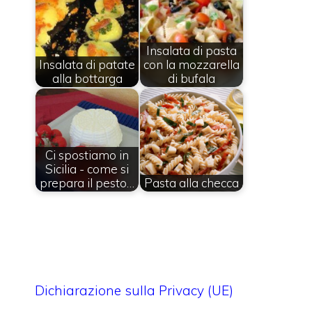
Insalata di pasta
Insalata di patate
con la mozzarella
alla bottarga
di bufala
Ci spostiamo in
Sicilia - come si
prepara il pesto…
Pasta alla checca
Dichiarazione sulla Privacy (UE)