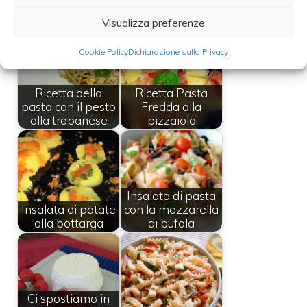
Leggi anche:
Visualizza preferenze
Cookie Policy
Dichiarazione sulla Privacy
Ricetta della
Ricetta Pasta
pasta con il pesto
Fredda alla
alla trapanese
pizzaiola
Insalata di pasta
Insalata di patate
con la mozzarella
alla bottarga
di bufala
Ci spostiamo in