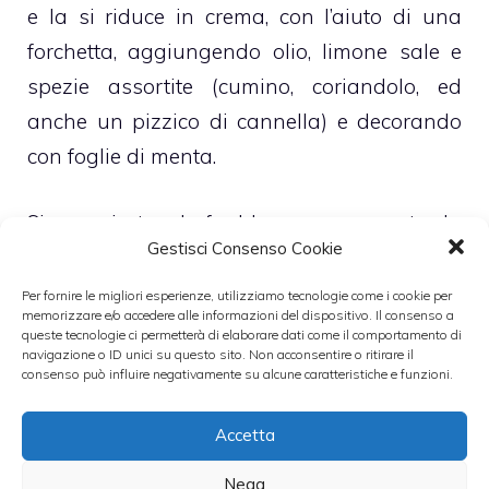
e la si riduce in crema, con l’aiuto di una
forchetta, aggiungendo olio, limone sale e
spezie assortite (cumino, coriandolo, ed
anche un pizzico di cannella) e decorando
con foglie di menta.
Si serve in tavola fredda, accompagnata da
Gestisci Consenso Cookie
crostini di pane abbrustolito.
Per fornire le migliori esperienze, utilizziamo tecnologie come i cookie per
memorizzare e/o accedere alle informazioni del dispositivo. Il consenso a
Cucinata sulla brace o sul fornello a gas la
queste tecnologie ci permetterà di elaborare dati come il comportamento di
melanzana acquisisce un leggero
profumo
navigazione o ID unici su questo sito. Non acconsentire o ritirare il
consenso può influire negativamente su alcune caratteristiche e funzioni.
di affumicato
: per chi non fosse amante di
questo sapore particolare, è sufficiente far
Accetta
appassire le melanzane in forno.
Nega