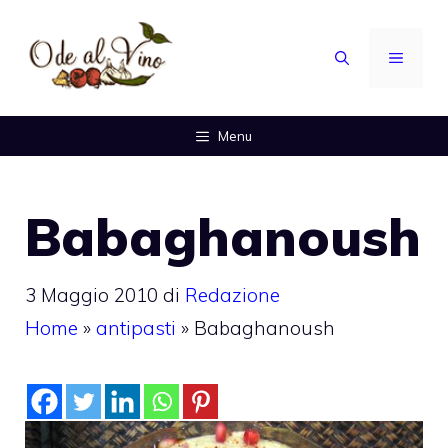
Vai
al
MENU
contenuto
Menu
Babaghanoush
3 Maggio 2010
di
Redazione
Home
»
antipasti
»
Babaghanoush