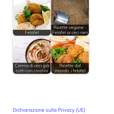
Ricette vegane -
Felafel
Felafel ai ceci neri
Crema di ceci già
Ricette dal
cotti con crostini
mondo, i felafel
Dichiarazione sulla Privacy (UE)