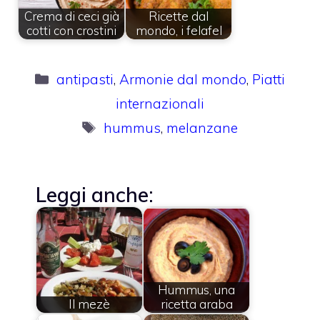
Crema di ceci già
Ricette dal
cotti con crostini
mondo, i felafel
Categorie
antipasti
,
Armonie dal mondo
,
Piatti
internazionali
Tag
hummus
,
melanzane
Leggi anche:
Hummus, una
Il mezè
ricetta araba