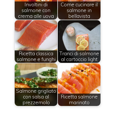
Involtini di
Come cucinare il
salmone con
salmone in
crema alle uova
bellavista
Ricetta classica
Tranci di salmone
salmone e funghi
al cartoccio light
Salmone grigliato
con salsa al
Ricetta salmone
prezzemolo
marinato