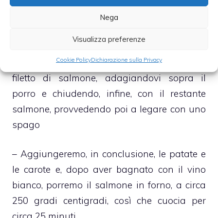
gambo del nostro porro
Nega
– Procederemo, dunque, con la fase più
Visualizza preferenze
delicata della preparazione disponendo, su
Cookie Policy
Dichiarazione sulla Privacy
una teglia da forno, una delle due parti di
filetto di salmone, adagiandovi sopra il
porro e chiudendo, infine, con il restante
salmone, provvedendo poi a legare con uno
spago
– Aggiungeremo, in conclusione, le patate e
le carote e, dopo aver bagnato con il vino
bianco, porremo il salmone in forno, a circa
250 gradi centigradi, così che cuocia per
circa 25 minuti