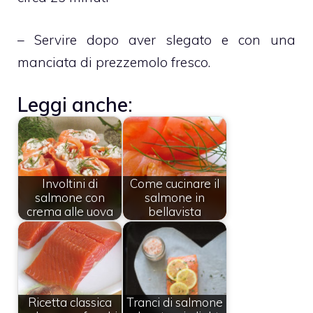
– Servire dopo aver slegato e con una
manciata di prezzemolo fresco.
Leggi anche:
Involtini di
Come cucinare il
salmone con
salmone in
crema alle uova
bellavista
Ricetta classica
Tranci di salmone