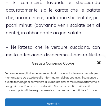
– Si comincerà lavando e sbucciando
accuratamente sia le carote che le patate
che, ancora intere, andranno sbollentate, per
pochi minuti (dovranno venir scolate ben al
dente), in abbondante acqua salata
– Nell’attesa che le verdure cuociano, con
molta attenzione, divideremo il nostro filetto
di salmone in due parti perfettamente
Gestisci Consenso Cookie
uguali e le insaporiremo panandole in un
Per fornire le migliori esperienze, utilizziamo tecnologie come i cookie per
mix di prezzemolo, sale e pepe in grani
memorizzare e/o accedere alle informazioni del dispositivo. Il consenso a
queste tecnologie ci permetterà di elaborare dati come il comportamento di
navigazione o ID unici su questo sito. Non acconsentire o ritirare il
consenso può influire negativamente su alcune caratteristiche e funzioni.
– A questo punto si taglierà, alla julienne e
dopo averlo accuratamente tagliato, il
Accetta