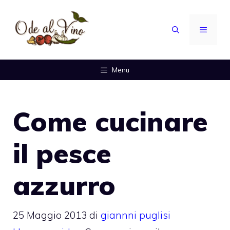
Vai
al
MENU
contenuto
Menu
Come cucinare
il pesce
azzurro
25 Maggio 2013
di
giannni puglisi