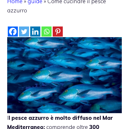
Home
»
guide
»
Come cucinare il pesce
azzurro
I
l pesce azzurro è molto diffuso nel Mar
Mediterraneo:
comprende oltre
300