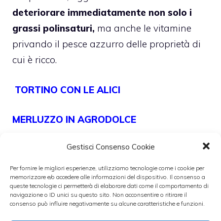
deteriorare immediatamente non solo i
grassi polinsaturi,
ma anche le vitamine
privando il pesce azzurro delle proprietà di
cui è ricco.
TORTINO CON LE ALICI
MERLUZZO IN AGRODOLCE
Gestisci Consenso Cookie
NASELLO AL CARTOCCIO
Per fornire le migliori esperienze, utilizziamo tecnologie come i cookie per
memorizzare e/o accedere alle informazioni del dispositivo. Il consenso a
queste tecnologie ci permetterà di elaborare dati come il comportamento di
navigazione o ID unici su questo sito. Non acconsentire o ritirare il
consenso può influire negativamente su alcune caratteristiche e funzioni.
Il
pesce azzurro comprende moltissime