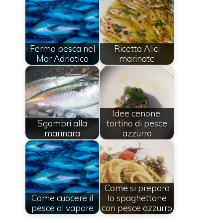
Fermo pesca nel
Ricetta Alici
Mar Adriatico
marinate
Idee cenone:
Sgombri alla
tortino di pesce
marinara
azzurro
Come si prepara
Come cuocere il
lo spaghettone
pesce al vapore
con pesce azzurro