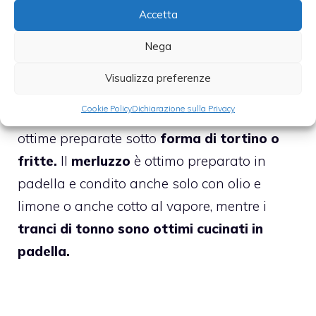
varietà
anche se le più apprezzate restano
Accetta
sempre le stesse, soprattutto le piccole
alici
Nega
o le sardine, ma agli sgombri, il merluzzo,
fino al tonno e al pesce spada.
Visualizza preferenze
Cookie Policy
Dichiarazione sulla Privacy
L
e alici e le acciughe
ad esempio sono
ottime preparate sotto
forma di tortino o
fritte.
Il
merluzzo
è ottimo preparato in
padella e condito anche solo con olio e
limone o anche cotto al vapore, mentre i
tranci di tonno sono ottimi cucinati in
padella.