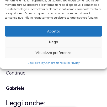
Per fornire le migliori esperienze, utilizziamo tecnologie come i cookie per
memorizzare e/o accedere alle informazioni del dispositivo. Il consenso a
queste tecnologie ci permetterà di elaborare dati come il comportamento di
–
Piatto o Spigoloso
e spesso è indice di
navigazione o ID unici su questo sito. Non acconsentire o ritirare il
consenso può influire negativamente su alcune caratteristiche e funzioni.
vino alterato o troppo vecchio;
–
Poco Morbido
si solito sono vini giovani e
Accetta
dal basso contenuto alcolico e di glicerolo;
Nega
–
Abbastanza Morbido
quando si inizia a
sentire una certa morbidezza;
Visualizza preferenze
–
Morbido
è un vino ben equilibrato
Cookie Policy
Dichiarazione sulla Privacy
Continua…
Gabriele
Leggi anche: