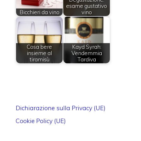
esame gustativo
Bicchieri da vino
vino
Cosa bere
Kayd Syrah:
insieme al
Vendemmia
tiramisù
Tardiva
Dichiarazione sulla Privacy (UE)
Cookie Policy (UE)