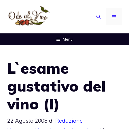
Vai
al
MENU
contenuto
Menu
L`esame
gustativo del
vino (I)
22 Agosto 2008
di
Redazione