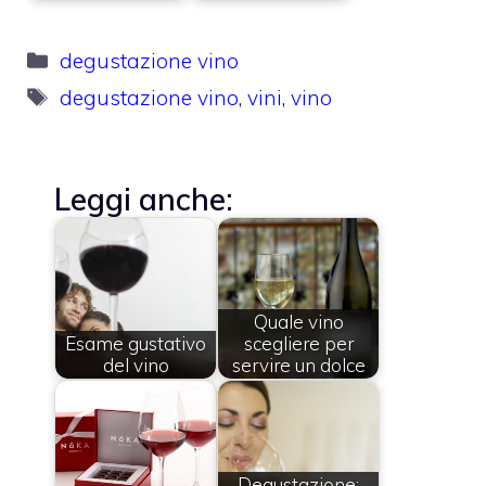
Categorie
degustazione vino
Tag
degustazione vino
,
vini
,
vino
Leggi anche:
Quale vino
Esame gustativo
scegliere per
del vino
servire un dolce
Degustazione: