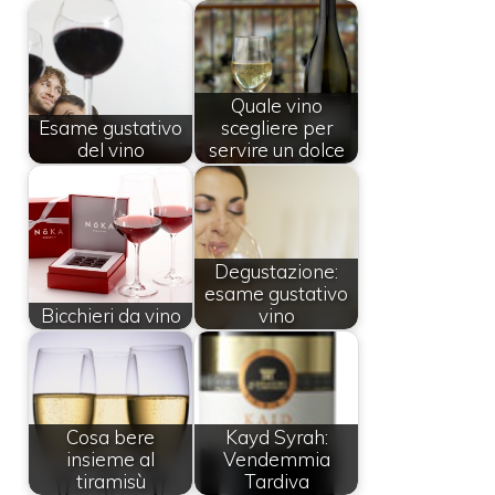
Quale vino
Esame gustativo
scegliere per
del vino
servire un dolce
Degustazione:
esame gustativo
Bicchieri da vino
vino
Cosa bere
Kayd Syrah:
insieme al
Vendemmia
tiramisù
Tardiva