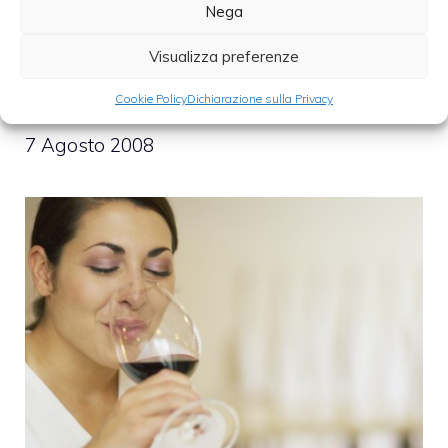
Nega
Visualizza preferenze
Cookie Policy
Dichiarazione sulla Privacy
Degustazione: esame gustativo vino
7 Agosto 2008