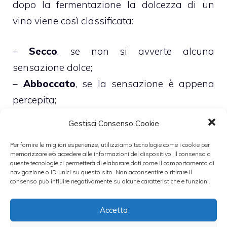
dopo la fermentazione la dolcezza di un
vino viene così classificata:
–
Secco
, se non si avverte alcuna
sensazione dolce;
–
Abboccato
, se la sensazione è appena
percepita;
–
Amabile
se la sensazione è netta;
Gestisci Consenso Cookie
–
Dolce
se il sapore zuccherino prevale (nel
Per fornire le migliori esperienze, utilizziamo tecnologie come i cookie per
caso dei moscati);
memorizzare e/o accedere alle informazioni del dispositivo. Il consenso a
–
Stucchevole
se la eccessiva dolcezza è
queste tecnologie ci permetterà di elaborare dati come il comportamento di
navigazione o ID unici su questo sito. Non acconsentire o ritirare il
sgradevole.
consenso può influire negativamente su alcune caratteristiche e funzioni.
Accetta
Categorie
degustazione vino