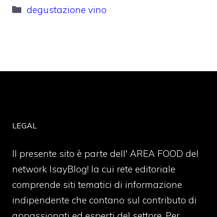
Categorie
degustazione vino
LEGAL
Il presente sito è parte dell' AREA FOOD del
network IsayBlog! la cui rete editoriale
comprende siti tematici di informazione
indipendente che contano sul contributo di
appassionati ed esperti del settore. Per