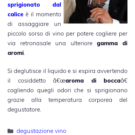
sprigionato dal
calice
è il momento
di assaggiare un
piccolo sorso di vino per potere cogliere per
via retronasale una ulteriore
gamma di
aromi
.
Si deglutisce il liquido e si espira avvertendo
il cosiddetto â€œ
aroma di bocca
â€
cogliendo quegli odori che si sprigionano
grazie alla temperatura corporea del
degustatore.
Categorie
degustazione vino