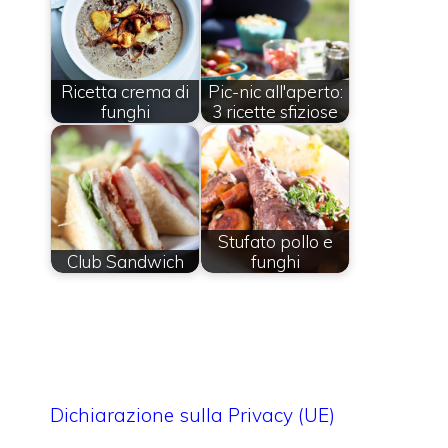
Ricetta crema di
Pic-nic all'aperto:
funghi
3 ricette sfiziose
Stufato pollo e
Club Sandwich
funghi
Dichiarazione sulla Privacy (UE)