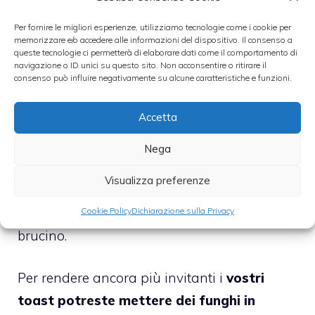
Per fornire le migliori esperienze, utilizziamo tecnologie come i cookie per
Intanto prendete una
padella pesante e
memorizzare e/o accedere alle informazioni del dispositivo. Il consenso a
queste tecnologie ci permetterà di elaborare dati come il comportamento di
scaldatela e nel frattempo spennellate di
navigazione o ID unici su questo sito. Non acconsentire o ritirare il
olio i due lati di ogni sandwich
preparato,
consenso può influire negativamente su alcune caratteristiche e funzioni.
poi
grigliateli
. Per tenerli schiacciati potreste
Accetta
utilizzare il fondo di un’altra padella.
Controllateli e quando saranno
dorati
Nega
allora dovrete grigliarli anche sull’altro lato,
Visualizza preferenze
lasciandoli cuocere per
circa 2 minuti al
massimo
su ciascun lato per evitare che si
Cookie Policy
Dichiarazione sulla Privacy
brucino.
Per rendere ancora più invitanti i
vostri
toast potreste mettere dei funghi in