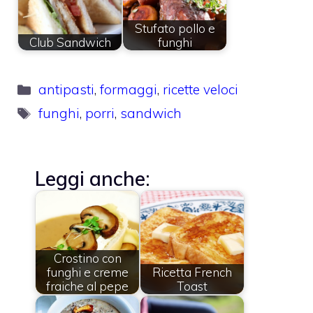
Stufato pollo e
Club Sandwich
funghi
Categorie
antipasti
,
formaggi
,
ricette veloci
Tag
funghi
,
porri
,
sandwich
Leggi anche:
Crostino con
funghi e creme
Ricetta French
fraiche al pepe
Toast