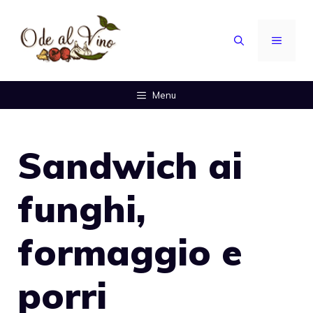
Vai
al
MENU
contenuto
Menu
Sandwich ai
funghi,
formaggio e
porri