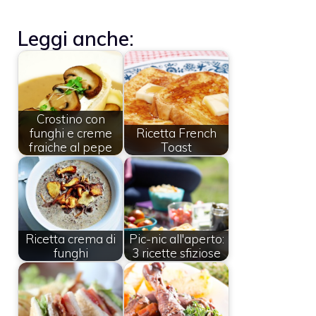
Leggi anche:
Crostino con
funghi e creme
Ricetta French
fraiche al pepe
Toast
Ricetta crema di
Pic-nic all'aperto:
funghi
3 ricette sfiziose