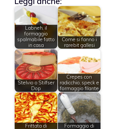
Leggi anche:
Labneh, il
formaggio
spalmabile fatto
Come si fanno i
in casa
rarebit gallesi
Crepes con
Stelvio o Stilfser
radicchio, speck e
Dop
formaggio filante
Frittata di
Formaggio di