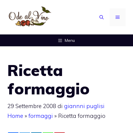
Vai
al
MENU
contenuto
Menu
Ricetta
formaggio
29 Settembre 2008
di
giannni puglisi
Home
»
formaggi
»
Ricetta formaggio