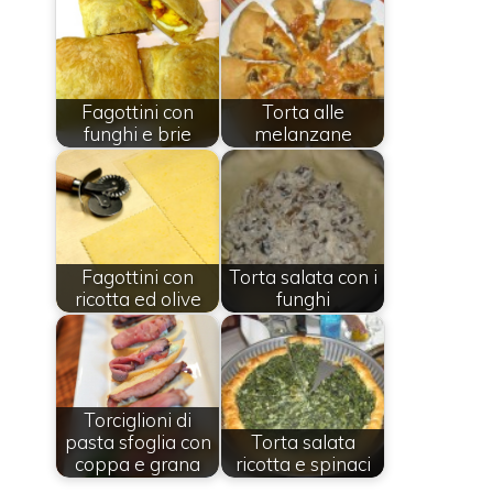
Fagottini con
Torta alle
funghi e brie
melanzane
Fagottini con
Torta salata con i
ricotta ed olive
funghi
Torciglioni di
pasta sfoglia con
Torta salata
coppa e grana
ricotta e spinaci