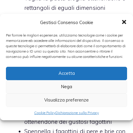
rettangoli di eguali dimensioni
Disponi a questo punto, al centro di
Gestisci Consenso Cookie
ogni rettangolo di pasta sfoglia, un
pezzetto di brie abbastanza spesso
Per fornire le migliori esperienze, utilizziamo tecnologie come i cookie per
memorizzare e/o accedere alle informazioni del dispositivo. Il consenso a
Copri la superficie del formaggio con
queste tecnologie ci permetterà di elaborare dati come il comportamento di
navigazione o ID unici su questo sito. Non acconsentire o ritirare il
le noci che, in precedenza, avrai
consenso può influire negativamente su alcune caratteristiche e funzioni.
accuratamente sbriciolato sino ad
Accetta
ottenerne una granella molto farinosa
Adagia sul tutto, infine, 3 fettine di
Nega
pera
Visualizza preferenze
Chiudi su se stessi, dunque, i lembi
dei rettangoli di pasta sfoglia
Cookie Policy
Dichiarazione sulla Privacy
ottenendone dei gustosi fagottini
Spennella i fagottini di pere e brie con