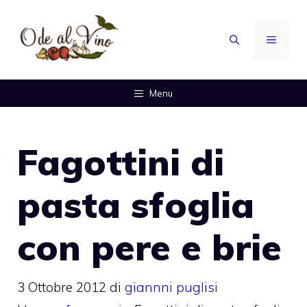
Vai
al
MENU
contenuto
Menu
Fagottini di
pasta sfoglia
con pere e brie
3 Ottobre 2012
di
giannni puglisi