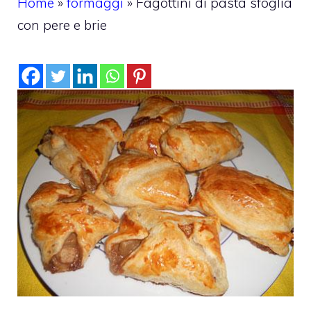
Home
»
formaggi
»
Fagottini di pasta sfoglia
con pere e brie