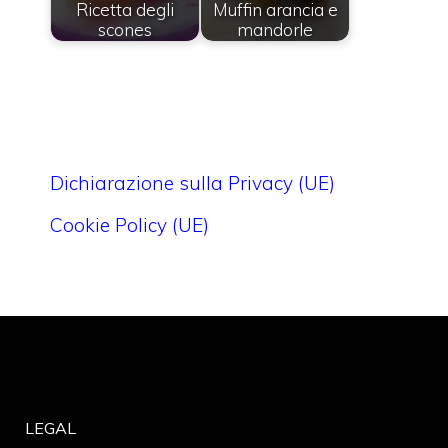
Ricetta degli
Muffin arancia e
scones
mandorle
Dichiarazione sulla Privacy (UE)
Cookie Policy (UE)
LEGAL