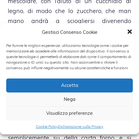
mescolare, con l’aiuto di un cucchiaio di
legno, di modo che lo zucchero, che man
mano andrà a sciogliersi divenendo
caramello, non si raggrumi ma, anzi, diventi
Gestisci Consenso Cookie
abbastanza liquido da andare a coprire
Per fornire le migliori esperienze, utilizziamo tecnologie come i cookie per
tutte le mandorle
memorizzare e/o accedere alle informazioni del dispositivo. Il consenso a
queste tecnologie ci permetterà di elaborare dati come il comportamento di
navigazione o ID unici su questo sito. Non acconsentire o ritirare il
consenso può influire negativamente su alcune caratteristiche e funzioni.
– Una volta, quindi, che ogni mandorla sarà
avvolta nel caramello, senza smettere di
Accetta
rimestare, si toglierà la padella dal fuoco e si
aspetterà che si raffreddi
Nega
Visualizza preferenze
– Infine si provvederà a versare le mandorle
Cookie Policy
Dichiarazione sulla Privacy
su un piano di marmo, o in alternativa
semplicemente su della carta forno, e si