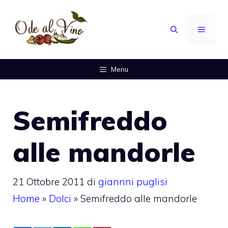
Vai
al
MENU
contenuto
Menu
Semifreddo
alle mandorle
21 Ottobre 2011
di
giannni puglisi
Home
»
Dolci
»
Semifreddo alle mandorle