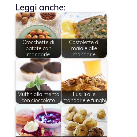
Leggi anche:
Crocchette di
Costolette di
patate con
maiale alle
mandorle
mandorle
Muffin alla menta
Fusilli alle
con cioccolato
mandorle e funghi