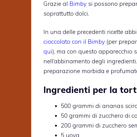
Grazie al
Bimby
si possono prepara
soprattutto dolci.
In una delle precedenti ricette abb
cioccolato con il Bimby
(per prepar
qui
), ma con questo apparecchio s
nell’abbinamento degli ingredienti
preparazione morbida e profumata d
Ingredienti per la tor
500 grammi di ananas scir
50 grammi di zucchero di 
200 grammi di zucchero se
5 uova