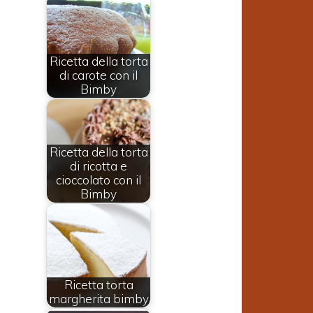
Ricetta della torta
di carote con il
Bimby
Ricetta della torta
di ricotta e
cioccolato con il
Bimby
Ricetta torta
margherita bimby