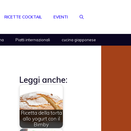
RICETTE COCKTAIL
EVENTI
na
Piatti internazionali
cucina giapponese
Leggi anche:
Ricetta della torta
allo yogurt con il
Bimby