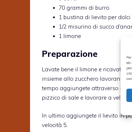
70 grammi di burro
1 bustina di lievito per dolci
1/2 misurino di succo d’an
1 limone
Preparazione
Per
e/o
per
Lavate bene il limone e ricavatene
sit
insieme allo zucchero lavorandolo 
car
tempo aggiungete attraverso il bocc
pizzico di sale e lavorare a velocit
In ultimo aggiungete il lievito in p
velocità 5.