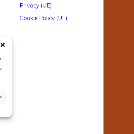
Privacy (UE)
Cookie Policy (UE)
e
to
ze