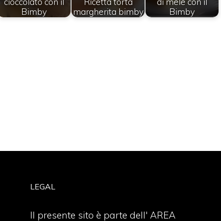
cioccolato con il
Ricetta torta
di mele con il
Bimby
margherita bimby
Bimby
LEGAL
Il presente sito è parte dell' AREA