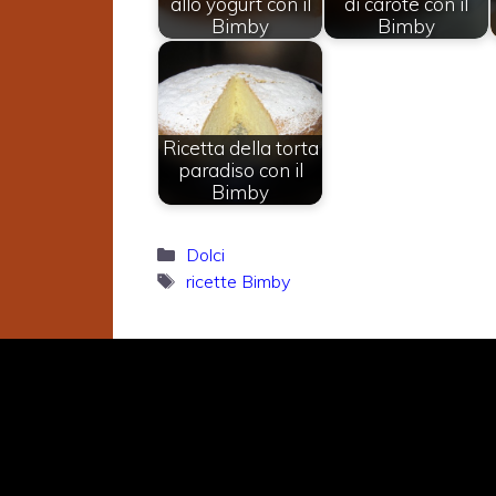
allo yogurt con il
di carote con il
Bimby
Bimby
Ricetta della torta
paradiso con il
Bimby
Categorie
Dolci
Tag
ricette Bimby