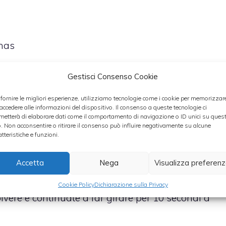
anas
Gestisci Consenso Cookie
 fornire le migliori esperienze, utilizziamo tecnologie come i cookie per memorizzar
 accedere alle informazioni del dispositivo. Il consenso a queste tecnologie ci
metterà di elaborare dati come il comportamento di navigazione o ID unici su ques
 metà scorsa, che metterete nel boccale del Bimby
o. Non acconsentire o ritirare il consenso può influire negativamente su alcune
a velocità 8 per 20 secondi. Trascorso questo
atteristiche e funzioni.
ale la farina, il succo d’ananas, le uova e un
Accetta
Nega
Visualizza preferen
à 4 per 40 secondi.
Cookie Policy
Dichiarazione sulla Privacy
olvere e continuate a far girare per 10 secondi a