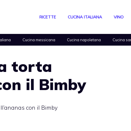
RICETTE
CUCINA ITALIANA
VINO
taliana
Cucina messicana
Cucina napoletana
Cucina sa
a torta
con il Bimby
all’ananas con il Bimby