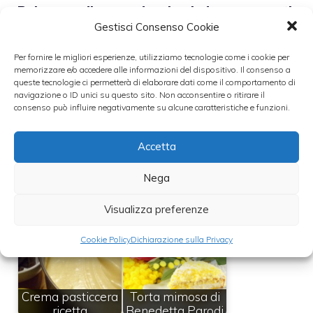
Poi procediamo ad unire i due composti,
Gestisci Consenso Cookie
fino ad ottenere una crema liscia e
omogenea.
Per fornire le migliori esperienze, utilizziamo tecnologie come i cookie per
memorizzare e/o accedere alle informazioni del dispositivo. Il consenso a
queste tecnologie ci permetterà di elaborare dati come il comportamento di
Leggi anche:
navigazione o ID unici su questo sito. Non acconsentire o ritirare il
consenso può influire negativamente su alcune caratteristiche e funzioni.
Accetta
Ricette classiche,
Nega
Crema al burro
la torta della
senza uova
nonna
Visualizza preferenze
Cookie Policy
Dichiarazione sulla Privacy
Crema pasticcera
Torta mimosa di
ricetta
Benedetta Parodi