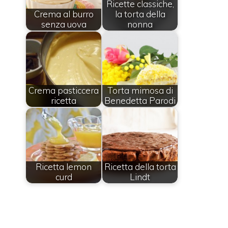
Ricette classiche,
Crema al burro
la torta della
senza uova
nonna
Crema pasticcera
Torta mimosa di
ricetta
Benedetta Parodi
Ricetta lemon
Ricetta della torta
curd
Lindt