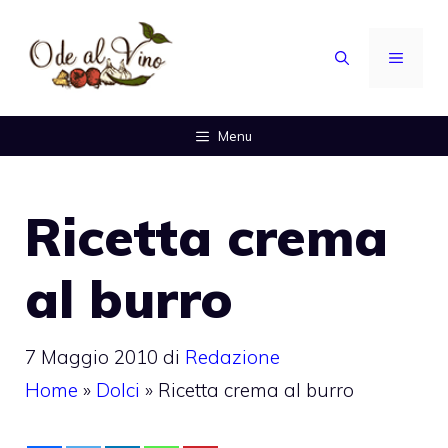
Vai
al
MENU
contenuto
Menu
Ricetta crema
al burro
7 Maggio 2010
di
Redazione
Home
»
Dolci
»
Ricetta crema al burro