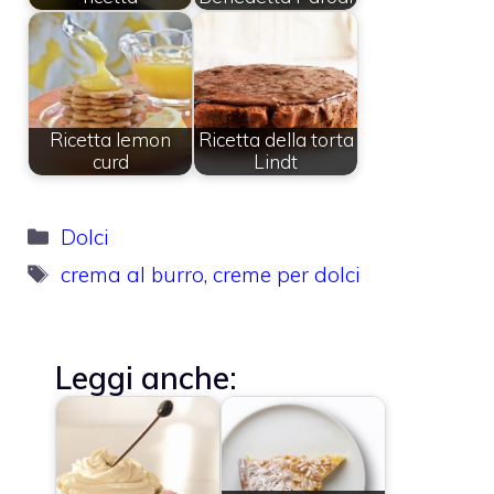
Ricetta lemon
Ricetta della torta
curd
Lindt
Categorie
Dolci
Tag
crema al burro
,
creme per dolci
Leggi anche: