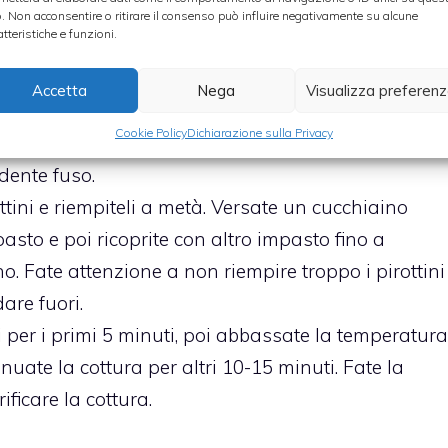
tenre un composto chiaro, gonfio e spumoso.
o. Non acconsentire o ritirare il consenso può influire negativamente su alcune
atteristiche e funzioni.
sieme al latte
lievito e cacao amaro e aggiungeteli piano piano
Accetta
Nega
Visualizza preferen
e di essenza di vaniglia o alla vanillina. Lavorate
Cookie Policy
Dichiarazione sulla Privacy
composto ben amalgamato.
dente fuso.
ottini e riempiteli a metà. Versate un cucchiaino
asto e poi ricoprite con altro impasto fino a
no. Fate attenzione a non riempire troppo i pirottini
are fuori.
 per i primi 5 minuti, poi abbassate la temperatura
nuate la cottura per altri 10-15 minuti. Fate la
ificare la cottura.