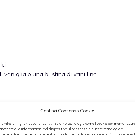
lci
i vaniglia o una bustina di vanillina
aria. Sciogliete anche il cioccolato fondente a
Gestisci Consenso Cookie
 fornire le migliori esperienze, utilizziamo tecnologie come i cookie per memorizzar
 uova e aggiungete lo zucchero. Montate con le
 accedere alle informazioni del dispositivo. Il consenso a queste tecnologie ci
metterà di elaborare dati come il comportamento di navigazione o ID unici su ques