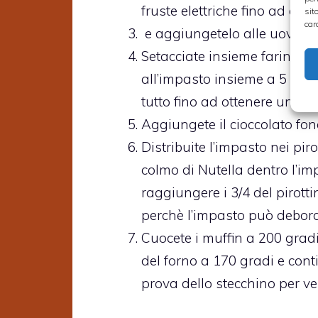
fruste elettriche fino ad ot
sit
car
e aggiungetelo alle uova in
Setacciate insieme farina, 
all’impasto insieme a 5 gocc
tutto fino ad ottenere un 
Aggiungete il cioccolato fon
Distribuite l’impasto nei pir
colmo di Nutella dentro l’imp
raggiungere i 3/4 del pirotti
perchè l’impasto può debord
Cuocete i muffin a 200 gradi
del forno a 170 gradi e conti
prova dello stecchino per ver