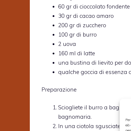
60 gr di cioccolato fondente
30 gr di cacao amaro
200 gr di zucchero
100 gr di burro
2 uova
160 ml di latte
una bustina di lievito per do
qualche goccia di essenza d
Preparazione
Sciogliete il burro a bagnom
bagnomaria.
Per
In una ciotola sgusciate le
e/o
per