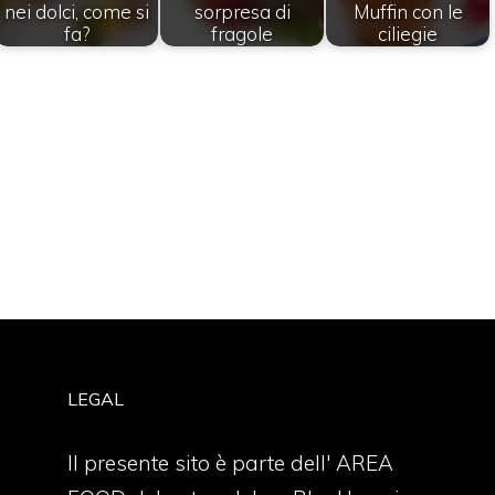
nei dolci, come si
sorpresa di
Muffin con le
fa?
fragole
ciliegie
LEGAL
Il presente sito è parte dell' AREA