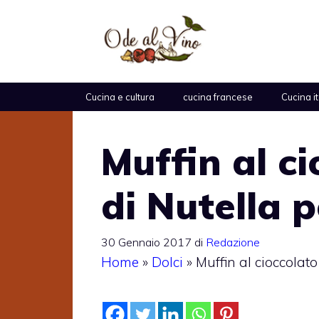
Vai
al
contenuto
Cucina e cultura
cucina francese
Cucina i
Muffin al ci
di Nutella 
30 Gennaio 2017
di
Redazione
Home
»
Dolci
»
Muffin al cioccolato