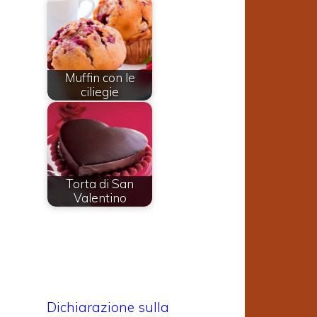
Muffin con le
ciliegie
Torta di San
Valentino
Dichiarazione sulla