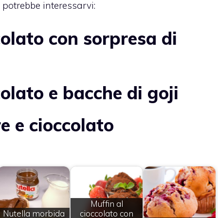
 potrebbe interessarvi:
colato con sorpresa di
colato e bacche di goji
e e cioccolato
Muffin al
Nutella morbida
cioccolato con