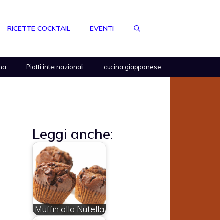
RICETTE COCKTAIL
EVENTI
na
Piatti internazionali
cucina giapponese
Leggi anche:
Muffin alla Nutella