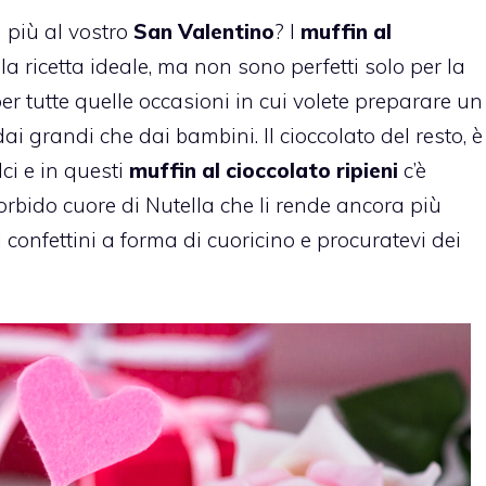
n più al vostro
San Valentino
? I
muffin al
a ricetta ideale, ma non sono perfetti solo per la
r tutte quelle occasioni in cui volete preparare un
dai grandi che dai bambini. Il cioccolato del resto, è
lci e in questi
muffin al cioccolato ripieni
c’è
rbido cuore di Nutella che li rende ancora più
i confettini a forma di cuoricino e procuratevi dei