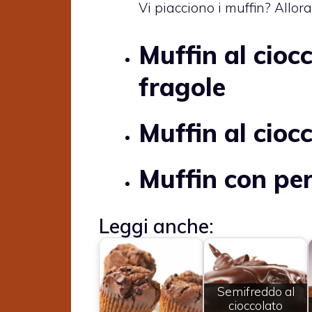
Vi piacciono i muffin? Allora
Muffin al cioc
fragole
Muffin al cioc
Muffin con per
Leggi anche:
Semifreddo al
cioccolato