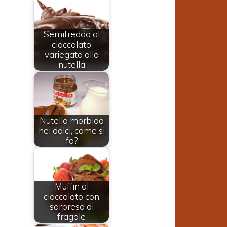
Semifreddo al
cioccolato
variegato alla
nutella
Nutella morbida
nei dolci, come si
fa?
Muffin al
cioccolato con
sorpresa di
fragole