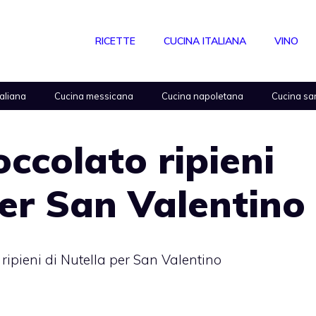
RICETTE
CUCINA ITALIANA
VINO
taliana
Cucina messicana
Cucina napoletana
Cucina sa
occolato ripieni
per San Valentino
 ripieni di Nutella per San Valentino