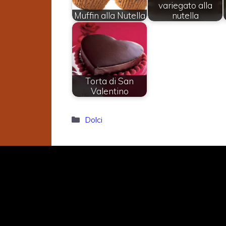
variegato alla
Muffin alla Nutella
nutella
Torta di San
Valentino
Categorie
Dolci