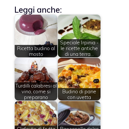
Leggi anche:
Speciale Irpinia -
Ricetta budino al
le ricette antiche
mosto
di una terra…
Turdilli calabresi al
vino, come si
Budino di pane
preparano
con uvetta
Clafoutis di frutta
Panzanella dolce