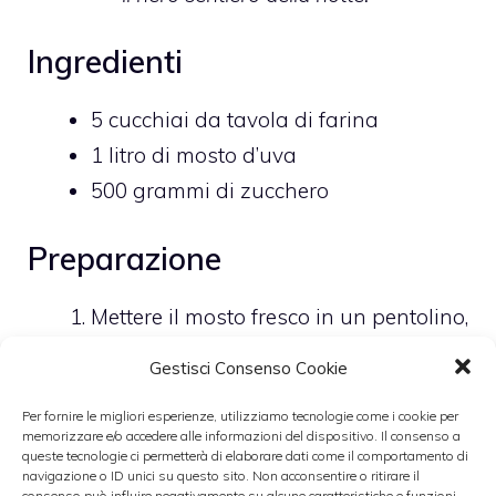
Ingredienti
5 cucchiai da tavola di farina
1 litro di mosto d’uva
500 grammi di zucchero
Preparazione
Mettere il mosto fresco in un pentolino,
aggiungere poco a poco farina e
Gestisci Consenso Cookie
zucchero mescolando bene con una
Per fornire le migliori esperienze, utilizziamo tecnologie come i cookie per
frusta per non fare grumi.
memorizzare e/o accedere alle informazioni del dispositivo. Il consenso a
Mettere il tutto sul fuoco, lasciando
queste tecnologie ci permetterà di elaborare dati come il comportamento di
navigazione o ID unici su questo sito. Non acconsentire o ritirare il
cuocere fino a che non si raddensa e
consenso può influire negativamente su alcune caratteristiche e funzioni.