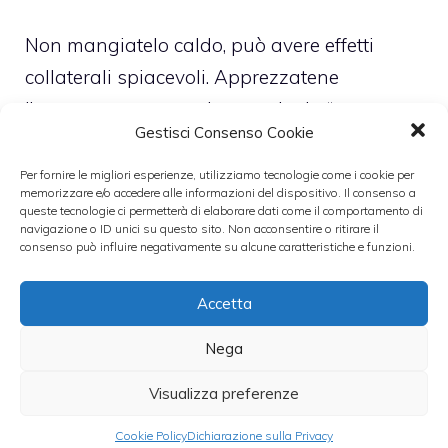
Non mangiatelo caldo, può avere effetti
collaterali spiacevoli. Apprezzatene
l’amarezza ma sappiate anche la “morte
Gestisci Consenso Cookie
sua” come dicono a Roma è con lo zucchero
a velo in superficie e con un filo di
Per fornire le migliori esperienze, utilizziamo tecnologie come i cookie per
memorizzare e/o accedere alle informazioni del dispositivo. Il consenso a
marmellata di albicocche nel mezzo. Ah, non
queste tecnologie ci permetterà di elaborare dati come il comportamento di
navigazione o ID unici su questo sito. Non acconsentire o ritirare il
usate la pentola che il buco, così potete
consenso può influire negativamente su alcune caratteristiche e funzioni.
vantarvi di aver fatto una torta al cioccolato.
Piccolo trucco!
Accetta
Nega
Leggi anche:
Visualizza preferenze
Cookie Policy
Dichiarazione sulla Privacy