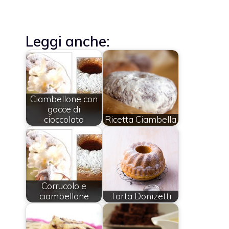
Leggi anche:
Ciambellone con
gocce di
cioccolato
Ricetta Ciambella
Corrucolo e
ciambellone
Torta Donizetti