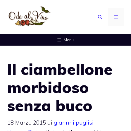
Vai
al
MENU
contenuto
Menu
Il ciambellone
morbidoso
senza buco
18 Marzo 2015
di
giannni puglisi