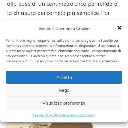
alla base di un centimetro circa per rendere
la chiusura dei cornetti più semplice. Poi
farciteli e fateli ricrescere ancora per un ora
Gestisci Consenso Cookie
su una leccarda con la carta forno.
Per fornire le migliori esperienze, utilizziamo tecnologie come i cookie per
memorizzare e/o accedere alle informazioni del dispositivo. Il consenso a
Prima di infornarli a 180 gradi per 15 minuti,
queste tecnologie ci permetterà di elaborare dati come il comportamento di
navigazione o ID unici su questo sito. Non acconsentire o ritirare il
spennellateli con un tuorlo e il latte.
consenso può influire negativamente su alcune caratteristiche e funzioni.
Leggi anche:
Accetta
Nega
Visualizza preferenze
Biscotti Tozzetti -
Come si fa il
Cucinare con
Cookie Policy
Dichiarazione sulla Privacy
lievito madre?
Nonna Quinta