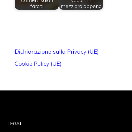
Cornetti salati
yogurt in
farciti
mezz'ora appena
Dichiarazione sulla Privacy (UE)
Cookie Policy (UE)
LEGAL