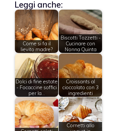
Leggi anche:
Biscotti Tozzetti -
Come si fa il
Cucinare con
lievito madre?
Nonna Quinta
Dolci di fine estate
Croissants al
- Focaccine soffici
cioccolato con 3
per la…
ingredienti
Cornetti allo