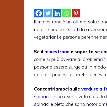
Il minestrone è un ottima soluzion
non ci sono e ci si affida a versio
vegetariani e persone perennement
Se il
minestrone
è saporito se con
come si può ovviare al problema? Il
possono essere surgelati in modo 
qual è il processo corretto per evit
Concentriamoci sulle
verdure a f
spinaci
. Dopo aver lavato e pulito 
spinaci e bieta che sono notoriament