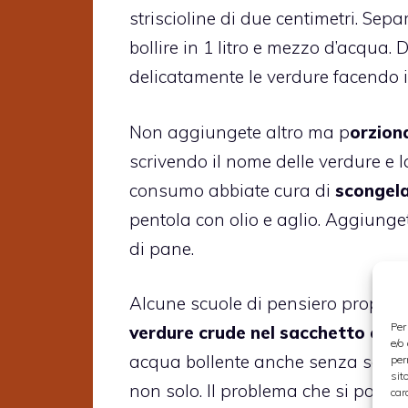
striscioline di due centimetri. Separ
bollire in 1 litro e mezzo d’acqua. 
delicatamente le verdure facendo 
Non aggiungete altro ma p
orziona
scrivendo il nome delle verdure e l
consumo abbiate cura di
scongela
pentola con olio e aglio. Aggiungete
di pane.
Alcune scuole di pensiero propon
Per
verdure crude nel sacchetto clas
e/o
acqua bollente anche senza scongel
per
sit
non solo. Il problema che si potre
car