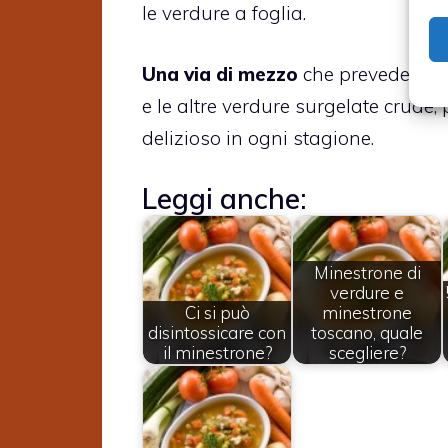
le verdure a foglia.
Una via di mezzo
che prevede il mi
e le altre verdure surgelate crude,
delizioso in ogni stagione.
Leggi anche:
Minestrone di
verdure e
Ci si può
minestrone
disintossicare con
toscano, quale
il minestrone?
scegliere?