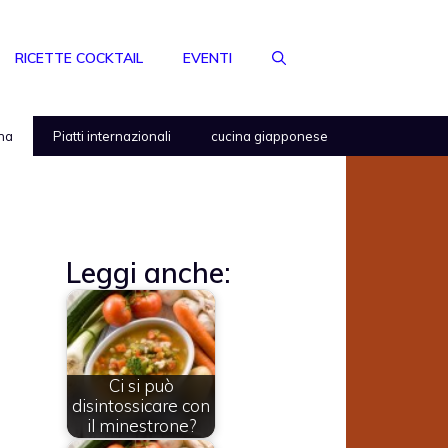
RICETTE COCKTAIL
EVENTI
na
Piatti internazionali
cucina giapponese
Leggi anche:
Ci si può
disintossicare con
il minestrone?