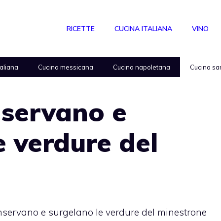
RICETTE
CUCINA ITALIANA
VINO
taliana
Cucina messicana
Cucina napoletana
Cucina sa
nservano e
e verdure del
servano e surgelano le verdure del minestrone