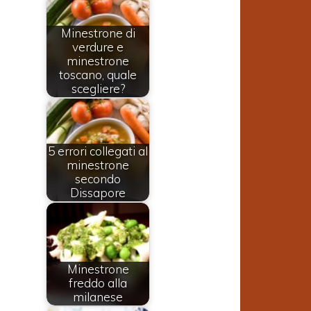
Minestrone di
verdure e
minestrone
toscano, quale
scegliere?
5 errori collegati al
minestrone
secondo
Dissapore
Minestrone
freddo alla
milanese