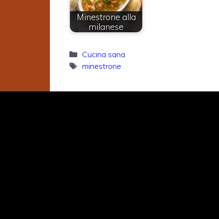
Minestrone alla
milanese
Categorie
Cucina sana
Tag
minestrone