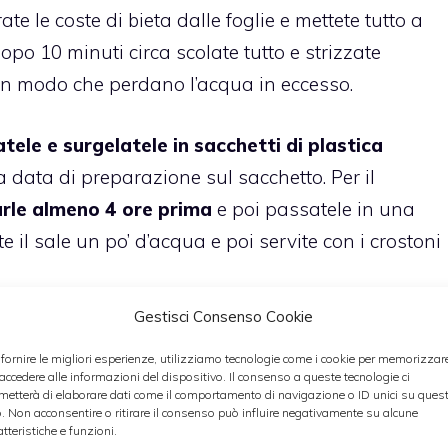
ate le coste di bieta dalle foglie e mettete tutto a
Dopo 10 minuti circa scolate tutto e strizzate
in modo che perdano l’acqua in eccesso.
tele e surgelatele in sacchetti di plastica
a data di preparazione sul sacchetto. Per il
rle almeno 4 ore prima
e poi passatele in una
 il sale un po’ d’acqua e poi servite con i crostoni
Gestisci Consenso Cookie
gono di
surgelare il minestrone così com’è con le
 fornire le migliori esperienze, utilizziamo tecnologie come i cookie per memorizzar
sico
. Così facendo le verdure si possono gettare in
 accedere alle informazioni del dispositivo. Il consenso a queste tecnologie ci
arle, proprio come si fa con i cubetti di spinaci e
metterà di elaborare dati come il comportamento di navigazione o ID unici su ques
o. Non acconsentire o ritirare il consenso può influire negativamente su alcune
bbe riscontrare è che perdono consistenza e sapore
atteristiche e funzioni.