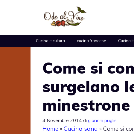
Vai
al
contenuto
Cucina e cultura
cucina francese
Cucina i
Come si co
surgelano l
minestrone
4 Novembre 2014
di
giannni puglisi
Home
»
Cucina sana
»
Come si con