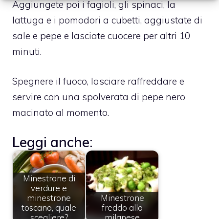
Aggiungete poi i fagioli, gli spinaci, la
lattuga e i pomodori a cubetti, aggiustate di
sale e pepe e lasciate cuocere per altri 10
minuti.
Spegnere il fuoco, lasciare raffreddare e
servire con una spolverata di pepe nero
macinato al momento.
Leggi anche:
Minestrone di
verdure e
minestrone
Minestrone
toscano, quale
freddo alla
scegliere?
milanese