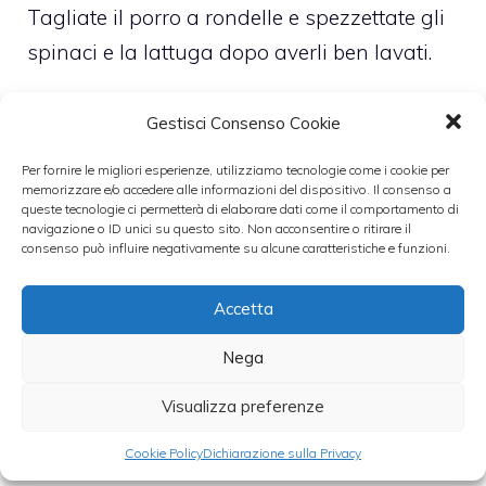
Tagliate il porro a rondelle e spezzettate gli
spinaci e la lattuga dopo averli ben lavati.
Ora che tutte le verdure sono pronte, mettete
Gestisci Consenso Cookie
a scaldare un litro di acqua con un cipollotto
Per fornire le migliori esperienze, utilizziamo tecnologie come i cookie per
e una carota a pezzi grossi per fare ilo
memorizzare e/o accedere alle informazioni del dispositivo. Il consenso a
queste tecnologie ci permetterà di elaborare dati come il comportamento di
brodo di verdure con cui cuocere il
navigazione o ID unici su questo sito. Non acconsentire o ritirare il
consenso può influire negativamente su alcune caratteristiche e funzioni.
minestrone. In una padella fate scaldare un
abbondante giro di olio, poi iniziate a
Accetta
versare le verdure: prima le patate, poi le
Nega
carote e le zucchine e i fagiolini e fate
cuocere per circa 15 minuti bagnando con il
Visualizza preferenze
brodo caldo.
Cookie Policy
Dichiarazione sulla Privacy