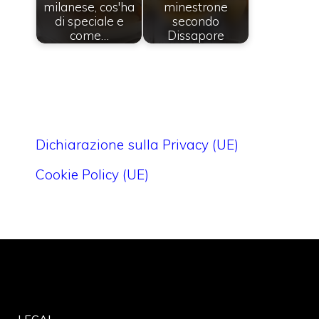
milanese, cos'ha
minestrone
di speciale e
secondo
come…
Dissapore
Dichiarazione sulla Privacy (UE)
Cookie Policy (UE)
LEGAL