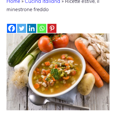
Home
»
Cucina italiana
»
Ricette estive, il
minestrone freddo