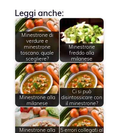
Leggi anche:
Minestrone di
verdure e
minestrone
Minestrone
toscano, quale
freddo alla
scegliere?
milanese
Ci si può
Minestrone alla
disintossicare con
milanese
il minestrone?
Minestrone alla
5 errori collegati al