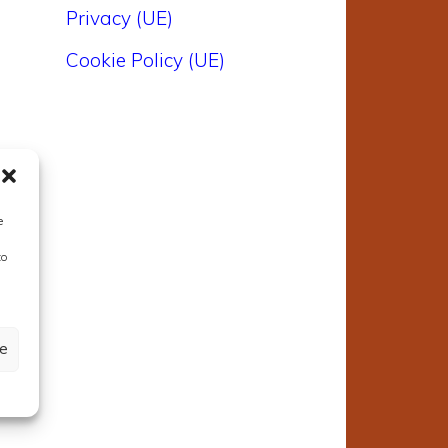
Privacy (UE)
Cookie Policy (UE)
e
to
ze