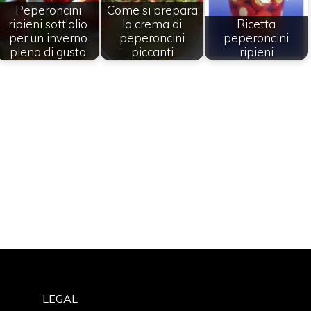
Peperoncini
Come si prepara
ripieni sott'olio
la crema di
Ricetta
per un inverno
peperoncini
peperoncini
pieno di gusto
piccanti
ripieni
LEGAL