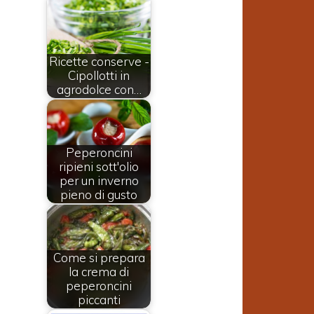
Ricette conserve -
Cipollotti in
agrodolce con…
Peperoncini
ripieni sott'olio
per un inverno
pieno di gusto
Come si prepara
la crema di
peperoncini
piccanti