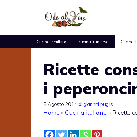
Vai
al
contenuto
Cucina e cultura
cucina francese
Cucina i
Ricette con
i peperoncin
8 Agosto 2014
di
giannni puglisi
Home
»
Cucina italiana
»
Ricette c