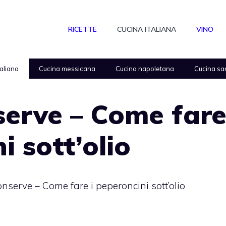
RICETTE
CUCINA ITALIANA
VINO
taliana
Cucina messicana
Cucina napoletana
Cucina sa
serve – Come far
i sott’olio
onserve – Come fare i peperoncini sott’olio