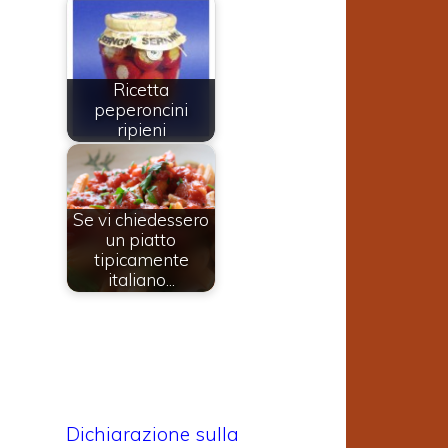
Ricetta
peperoncini
ripieni
Se vi chiedessero
un piatto
tipicamente
italiano...
Dichiarazione sulla