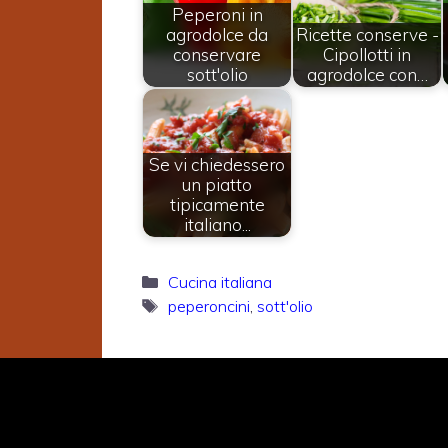
Peperoni in
agrodolce da
Ricette conserve -
conservare
Cipollotti in
sott'olio
agrodolce con…
Se vi chiedessero
un piatto
tipicamente
italiano...
Categorie
Cucina italiana
Tag
peperoncini
,
sott'olio