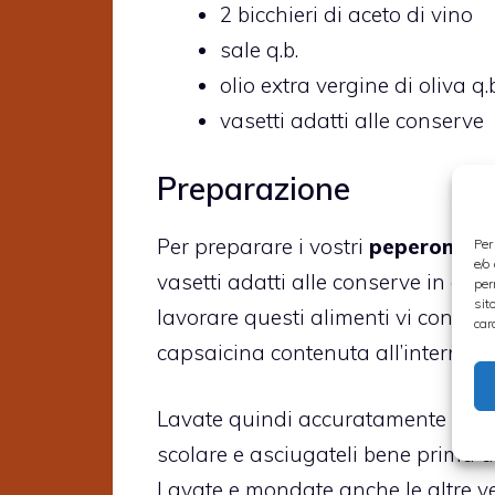
2 bicchieri di aceto di vino
sale q.b.
olio extra vergine di oliva q.b
vasetti adatti alle conserve
Preparazione
Per preparare i vostri
peperoncini 
Per
e/o
vasetti adatti alle conserve in cui
per
sit
lavorare questi alimenti vi consigl
car
capsaicina contenuta all’interno d
Lavate quindi accuratamente i pep
scolare e asciugateli bene prima d
Lavate e mondate anche le altre ve