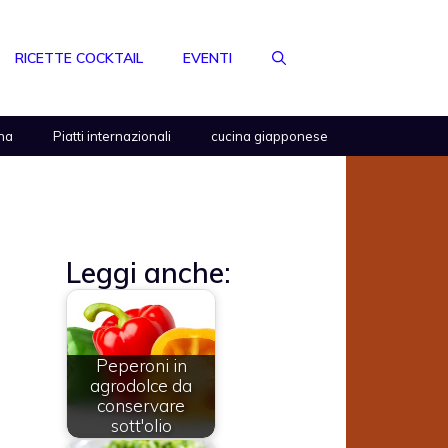
RICETTE COCKTAIL
EVENTI
na
Piatti internazionali
cucina giapponese
e
Leggi anche:
Peperoni in
agrodolce da
conservare
sott'olio