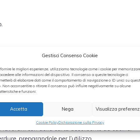
.
Gestisci Consenso Cookie
sott’olio
dovete in primo luogo recuperare i
 fornire le migliori esperienze, utilizziamo tecnologie come i cookie per memorizzar
 accedere alle informazioni del dispositivo. Il consenso a queste tecnologie ci
 metterete i vostro prodotto una volta preparato. Per
metterà di elaborare dati come il comportamento di navigazione o ID unici su ques
o. Non acconsentire o ritirare il consenso può influire negativamente su alcune
iamo poi di utilizzare dei guanti, perché la
atteristiche e funzioni.
i essa potrebbe provocare delle reazioni cutanee.
Accetta
Nega
Visualizza preferen
eroncini con acqua e bicarbonato, metteteli a
Cookie Policy
Dichiarazione sulla Privacy
i lavorarli con della carta assorbente da cucina.
rdure, preparandole per l’utilizzo.