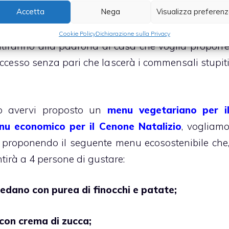
Accetta
Nega
Visualizza preferen
, ma
pochi e semplici ingredienti, composti nell
Cookie Policy
Dichiarazione sulla Privacy
ntiranno alla padrona di casa che voglia proporr
ccesso senza pari che lascerà i commensali stupit
po avervi proposto un
menu vegetariano per i
nu economico per il Cenone Natalizio
, vogliam
 proponendo il seguente menu ecosostenibile che
entirà a 4 persone di gustare:
 sedano con purea di finocchi e patate;
 con crema di zucca;