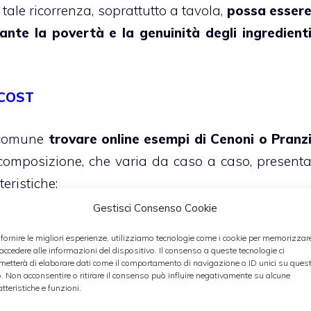
tale ricorrenza, soprattutto a tavola,
possa esser
te la povertà e la genuinità degli ingredient
COST
ù comune
trovare online esempi di Cenoni o Pranz
 composizione, che varia da caso a caso, present
eristiche:
Gestisci Consenso Cookie
 fornire le migliori esperienze, utilizziamo tecnologie come i cookie per memorizzar
 accedere alle informazioni del dispositivo. Il consenso a queste tecnologie ci
metterà di elaborare dati come il comportamento di navigazione o ID unici su ques
o. Non acconsentire o ritirare il consenso può influire negativamente su alcune
atteristiche e funzioni.