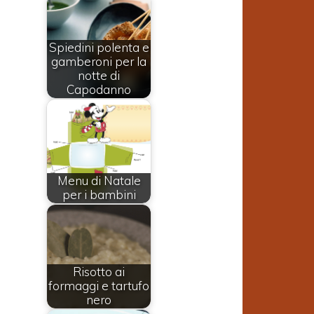
Spiedini polenta e
gamberoni per la
notte di
Capodanno
Menu di Natale
per i bambini
Risotto ai
formaggi e tartufo
nero