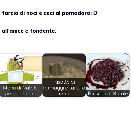
farcia di noci e ceci al pomodoro; D
all’anice e fondente.
Risotto ai
Menu di Natale
formaggi e tartufo
per i bambini
nero
Bruscitti di Natale