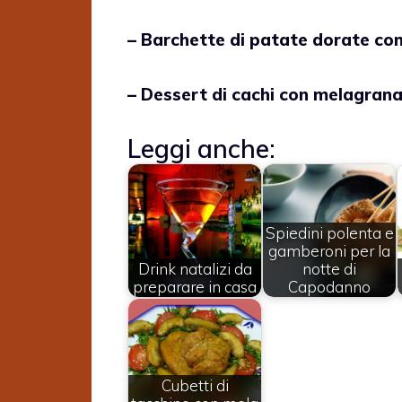
– Barchette di patate dorate con 
– Dessert di cachi con melagrana 
Leggi anche:
Spiedini polenta e
gamberoni per la
Drink natalizi da
notte di
preparare in casa
Capodanno
Cubetti di