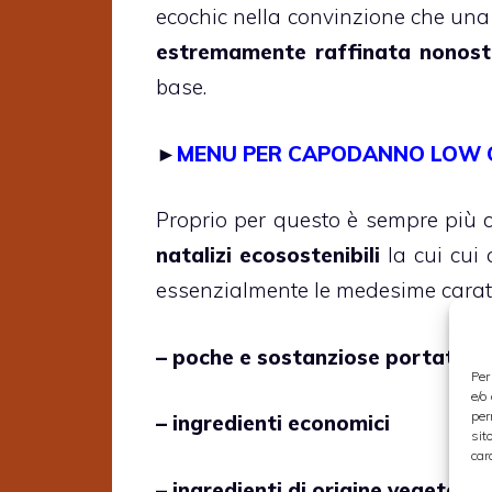
ecochic nella convinzione che una 
estremamente raffinata nonostan
base.
►
MENU PER CAPODANNO LOW 
Proprio per questo è sempre pi
natalizi ecosostenibili
la cui cui
essenzialmente le medesime caratt
– poche e sostanziose portate
Per
e/o
per
– ingredienti economici
sit
car
– ingredienti di origine vegetale