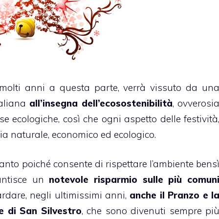
molti anni a questa parte, verrà vissuto da un
taliana
all’insegna dell’ecosostenibilità
, ovverosi
se ecologiche, così che ogni aspetto delle festività
 sia naturale, economico ed ecologico.
nto poiché consente di rispettare l’ambiente bens
antisce un
notevole risparmio sulle più comun
ardare, negli ultimissimi anni,
anche il Pranzo e l
e di San Silvestro
, che sono divenuti sempre pi