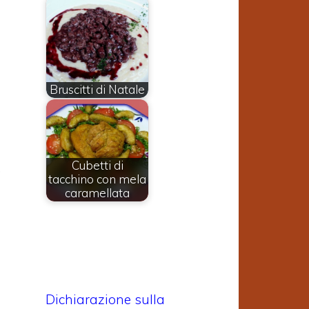
Bruscitti di Natale
a
a
Cubetti di
,
tacchino con mela
caramellata
ì
i
a
ù
Dichiarazione sulla