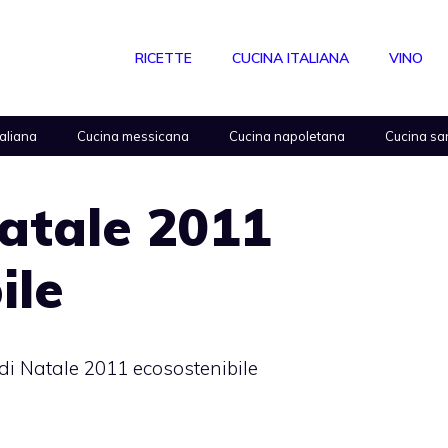
RICETTE
CUCINA ITALIANA
VINO
taliana
Cucina messicana
Cucina napoletana
Cucina sa
atale 2011
ile
di Natale 2011 ecosostenibile