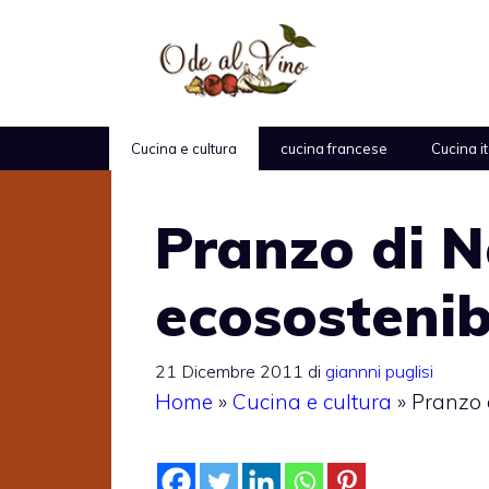
Vai
al
contenuto
Cucina e cultura
cucina francese
Cucina i
Pranzo di N
ecosostenib
21 Dicembre 2011
di
giannni puglisi
Home
»
Cucina e cultura
»
Pranzo 