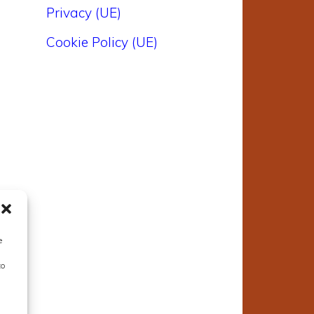
e
Privacy (UE)
i
Cookie Policy (UE)
i
a
e
to