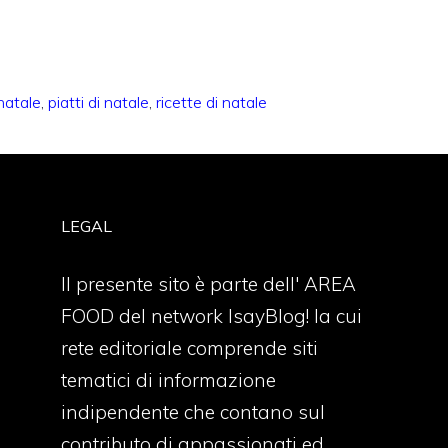
natale
,
piatti di natale
,
ricette di natale
LEGAL
Il presente sito è parte dell' AREA
FOOD del network IsayBlog! la cui
rete editoriale comprende siti
tematici di informazione
indipendente che contano sul
contributo di appassionati ed