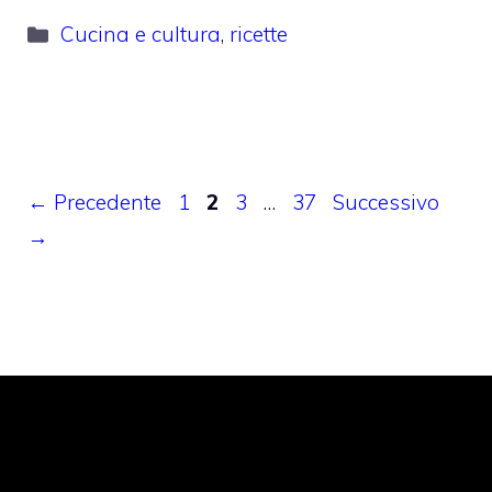
Categorie
Cucina e cultura
,
ricette
Pagina
Pagina
Pagina
Pagina
←
Precedente
1
2
3
…
37
Successivo
→