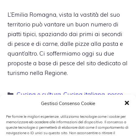
L’Emilia Romagna, vista la vastità del suo
territorio può vantare un buon numero di
piatti tipici, spaziando dai primi ai secondi
di pesce e di carne, dalle pizze alla pasta e
quant’altro. Ci soffermiamo oggi su due
proposte a base di pesce del sito dedicato al
turismo nella Regione.
Categorie
Cucina e cultura
,
Cucina italiana
,
pesce
Gestisci Consenso Cookie
Per fornire le migliori esperienze, utilizziamo tecnologie come i cookie per
memorizzare e/o accedere alle informazioni del dispositivo. Il consenso a
queste tecnologie ci permetterà di elaborare dati come il comportamento di
navigazione o ID unici su questo sito. Non acconsentire o ritirare il