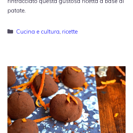
rintracciato questa gustosa ricetta a base di
patate.
Categorie
Cucina e cultura
,
ricette