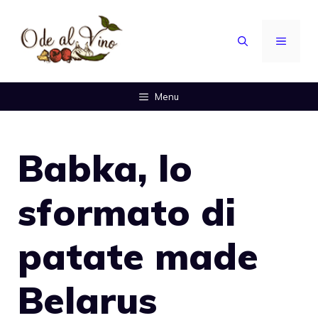
Vai
al
MENU
contenuto
Menu
Babka, lo
sformato di
patate made
Belarus