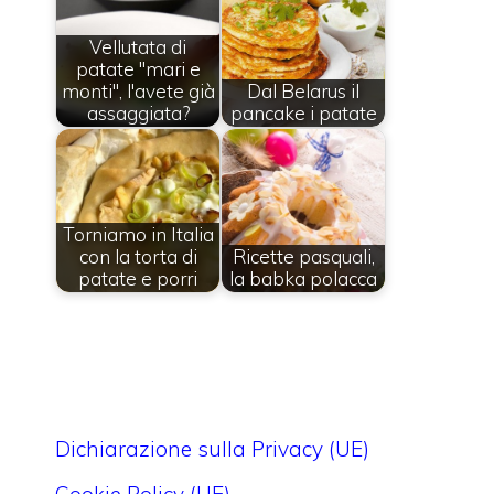
Vellutata di
patate "mari e
monti", l'avete già
Dal Belarus il
assaggiata?
pancake i patate
Torniamo in Italia
con la torta di
Ricette pasquali,
patate e porri
la babka polacca
Dichiarazione sulla Privacy (UE)