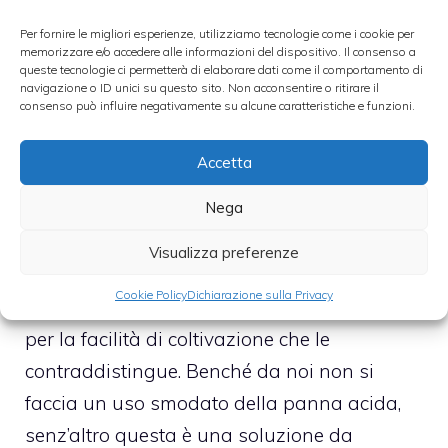
forno, metti qualche fiocchetto di burro
Per fornire le migliori esperienze, utilizziamo tecnologie come i cookie per
in superficie e cuoci in forno a 190° C
memorizzare e/o accedere alle informazioni del dispositivo. Il consenso a
queste tecnologie ci permetterà di elaborare dati come il comportamento di
per 45 min.
navigazione o ID unici su questo sito. Non acconsentire o ritirare il
consenso può influire negativamente su alcune caratteristiche e funzioni.
Servi lo sformato caldo,
accompagnato da panna acida e da
Accetta
aneto tritato.
Nega
Conoscevate una versione più appetitosa di
Visualizza preferenze
questa? Le patate nella gastronomia dell’est
Cookie Policy
Dichiarazione sulla Privacy
Europa sono molto gettonate, forse anche
per la facilità di coltivazione che le
contraddistingue. Benché da noi non si
faccia un uso smodato della panna acida,
senz’altro questa è una soluzione da