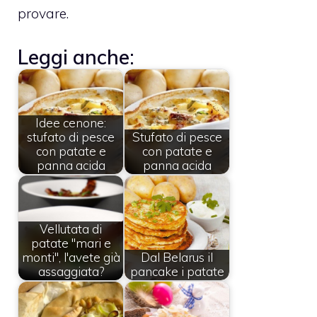
provare.
Leggi anche:
Idee cenone:
stufato di pesce
Stufato di pesce
con patate e
con patate e
panna acida
panna acida
Vellutata di
patate "mari e
monti", l'avete già
Dal Belarus il
assaggiata?
pancake i patate