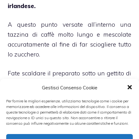
irlandese.
A questo punto versate all’interno una
tazzina di caffè molto lungo e mescolate
accuratamente al fine di far sciogliere tutto
lo zucchero.
Fate scaldare il preparato sotto un gettito di
vapore bollente per qualche secondo.
In un
Gestisci Consenso Cookie
piccolo shaker versateci la panna fresca e
Per fornire le migliori esperienze, utilizziamo tecnologie come i cookie per
iniziate a shakerare energicamente per
memorizzare e/o accedere alle informazioni del dispositivo. Il consenso a
circa 8 secondi
.
queste tecnologie ci permetterà di elaborare dati come il comportamento di
navigazione o ID unici su questo sito. Non acconsentire o ritirare il
consenso può influire negativamente su alcune caratteristiche e funzioni.
Finito di shakarare, posizionate il dorso di