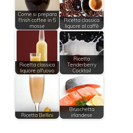
Come si prepara
l'Irish coffee in 5
Ricetta classica
mosse
liquore al caffè
Ricetta
Ricetta classica
Tenderberry
liquore all'uovo
Cocktail
Bruschetta
Ricetta Bellini
irlandese