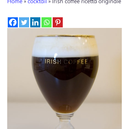
Home
»
cocktail
»
Irish coffee ricetta originale