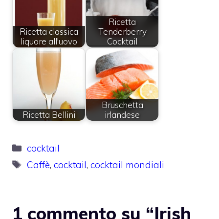
Ricetta
Ricetta classica
Tenderberry
liquore all'uovo
Cocktail
Bruschetta
Ricetta Bellini
irlandese
Categorie
cocktail
Tag
Caffè
,
cocktail
,
cocktail mondiali
1 commento su “Irish