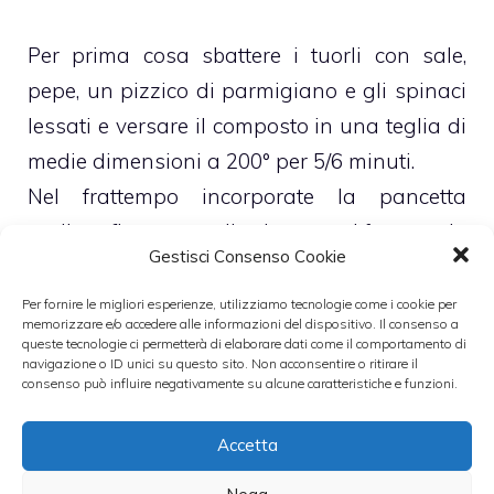
Per prima cosa sbattere i tuorli con sale,
pepe, un pizzico di parmigiano e gli spinaci
lessati e versare il composto in una teglia di
medie dimensioni a 200° per 5/6 minuti.
Nel frattempo incorporate la pancetta
tagliata finemente alla ricotta e al formaggio
Gestisci Consenso Cookie
gratuggiato.
Usate il batticarne per appiattire le fettine di
Per fornire le migliori esperienze, utilizziamo tecnologie come i cookie per
memorizzare e/o accedere alle informazioni del dispositivo. Il consenso a
vitello e procedete nella farcitura partendo
queste tecnologie ci permetterà di elaborare dati come il comportamento di
navigazione o ID unici su questo sito. Non acconsentire o ritirare il
dalla pancetta, poi la frittata di spinaci e per
consenso può influire negativamente su alcune caratteristiche e funzioni.
ultimo la ricotta. Legate insieme la carne e
trasferite l’arrostino in forno a 180° per circa
Accetta
un’ora.