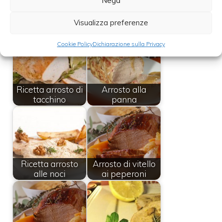
Nega
Leggi anche:
Visualizza preferenze
Cookie Policy
Dichiarazione sulla Privacy
Ricetta arrosto di
Arrosto alla
tacchino
panna
Ricetta arrosto
Arrosto di vitello
alle noci
ai peperoni